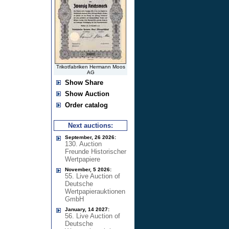
Trikotfabriken Hermann Moos
AG
Show Share
Show Auction
Order catalog
Next auctions:
September, 26 2026:
130. Auction
Freunde Historischer
Wertpapiere
November, 5 2026:
55. Live Auction of
Deutsche
Wertpapierauktionen
GmbH
January, 14 2027:
56. Live Auction of
Deutsche