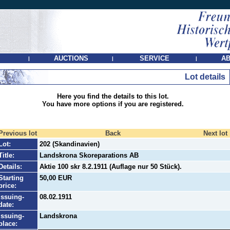
AUCTIONS
SERVICE
AB
|
|
|
Lot details
Here you find the details to this lot.
You have more options if you are registered.
Previous lot
Back
Next lot
Lot:
202 (Skandinavien)
Title:
Landskrona Skoreparations AB
Details:
Aktie 100 skr 8.2.1911 (Auflage nur 50 Stück).
Starting
50,00 EUR
price:
Issuing-
08.02.1911
date:
Issuing-
Landskrona
place: