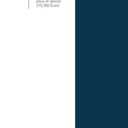
price of almost
275,000 Euro!