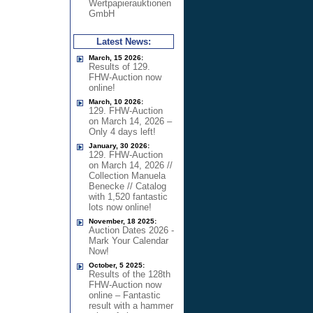
Wertpapierauktionen
GmbH
Latest News:
March, 15 2026:
Results of 129.
FHW-Auction now
online!
March, 10 2026:
129. FHW-Auction
on March 14, 2026 –
Only 4 days left!
January, 30 2026:
129. FHW-Auction
on March 14, 2026 //
Collection Manuela
Benecke // Catalog
with 1,520 fantastic
lots now online!
November, 18 2025:
Auction Dates 2026 -
Mark Your Calendar
Now!
October, 5 2025:
Results of the 128th
FHW-Auction now
online – Fantastic
result with a hammer