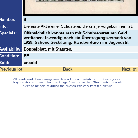
Number:
8
Info:
Die erste Aktie einer Schusterei, die uns je vorgekommen ist.
Specials:
Offensichtlich konnte man mit Schuhreparaturen Geld
verdienen: Inwendig noch ein Übertragungsvermerk von
1929. Schöne Gestaltung, Randbordüren im Jugendstil.
Availability:
Doppelblatt, mit Statuten.
Condition:
EF.
Sold:
unsold
Previous lot
Back
Next lot
All bonds and shares images are taken from our database. That is why it can
happen that we have taken the image from our archive. The number of each
piece to be sold of during the auction can vary from the picture.