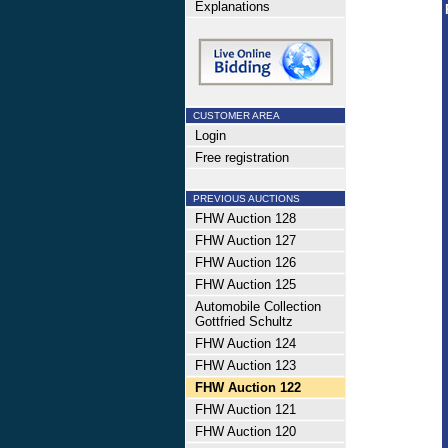
Explanations
CUSTOMER AREA
Login
Free registration
PREVIOUS AUCTIONS
FHW Auction 128
FHW Auction 127
FHW Auction 126
FHW Auction 125
Automobile Collection
Gottfried Schultz
FHW Auction 124
FHW Auction 123
FHW Auction 122
FHW Auction 121
FHW Auction 120