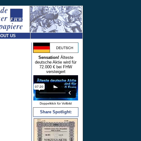
OUT US
Sensation!
Älteste
deutsche Aktie wird für
72.000 € bei FHW
versteigert
Doppelklick für Vollbild
Share Spotlight: