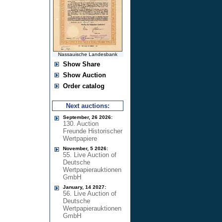
Nassauische Landesbank
Show Share
Show Auction
Order catalog
Next auctions:
September, 26 2026:
130. Auction
Freunde Historischer
Wertpapiere
November, 5 2026:
55. Live Auction of
Deutsche
Wertpapierauktionen
GmbH
January, 14 2027:
56. Live Auction of
Deutsche
Wertpapierauktionen
GmbH