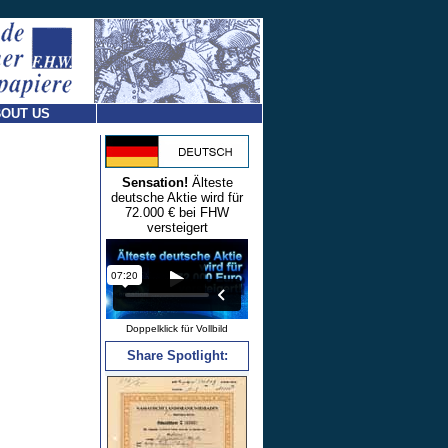
OUT US
Sensation!
Älteste
deutsche Aktie wird für
72.000 € bei FHW
versteigert
Doppelklick für Vollbild
Share Spotlight: