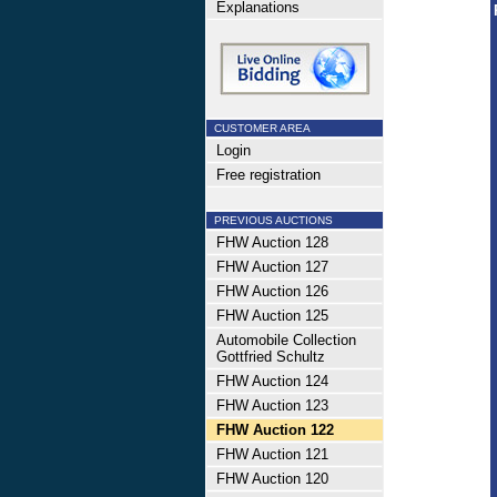
Explanations
CUSTOMER AREA
Login
Free registration
PREVIOUS AUCTIONS
FHW Auction 128
FHW Auction 127
FHW Auction 126
FHW Auction 125
Automobile Collection
Gottfried Schultz
FHW Auction 124
FHW Auction 123
FHW Auction 122
FHW Auction 121
FHW Auction 120