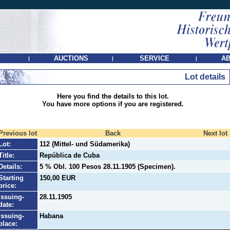
AUCTIONS
SERVICE
AB
|
|
|
Lot details
Here you find the details to this lot.
You have more options if you are registered.
Previous lot
Back
Next lot
Lot:
112 (Mittel- und Südamerika)
Title:
República de Cuba
Details:
5 % Obl. 100 Pesos 28.11.1905 (Specimen).
Starting
150,00 EUR
price:
Issuing-
28.11.1905
date:
Issuing-
Habana
place: