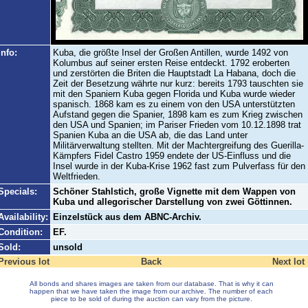
Info:
Kuba, die größte Insel der Großen Antillen, wurde 1492 von
Kolumbus auf seiner ersten Reise entdeckt. 1792 eroberten
und zerstörten die Briten die Hauptstadt La Habana, doch die
Zeit der Besetzung währte nur kurz: bereits 1793 tauschten sie
mit den Spaniern Kuba gegen Florida und Kuba wurde wieder
spanisch. 1868 kam es zu einem von den USA unterstützten
Aufstand gegen die Spanier, 1898 kam es zum Krieg zwischen
den USA und Spanien; im Pariser Frieden vom 10.12.1898 trat
Spanien Kuba an die USA ab, die das Land unter
Militärverwaltung stellten. Mit der Machtergreifung des Guerilla-
Kämpfers Fidel Castro 1959 endete der US-Einfluss und die
Insel wurde in der Kuba-Krise 1962 fast zum Pulverfass für den
Weltfrieden.
Specials:
Schöner Stahlstich, große Vignette mit dem Wappen von
Kuba und allegorischer Darstellung von zwei Göttinnen.
Availability:
Einzelstück aus dem ABNC-Archiv.
Condition:
EF.
Sold:
unsold
Previous lot
Back
Next lot
All bonds and shares images are taken from our database. That is why it can
happen that we have taken the image from our archive. The number of each
piece to be sold of during the auction can vary from the picture.