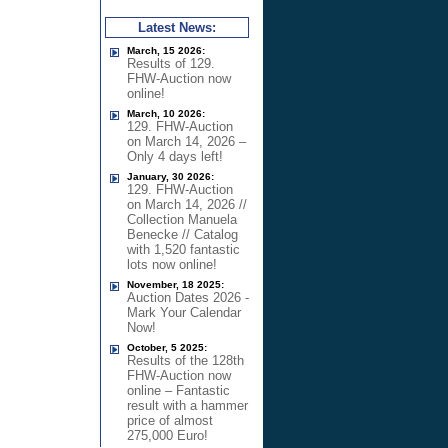
Latest News:
March, 15 2026:
Results of 129.
FHW-Auction now
online!
March, 10 2026:
129. FHW-Auction
on March 14, 2026 –
Only 4 days left!
January, 30 2026:
129. FHW-Auction
on March 14, 2026 //
Collection Manuela
Benecke // Catalog
with 1,520 fantastic
lots now online!
November, 18 2025:
Auction Dates 2026 -
Mark Your Calendar
Now!
October, 5 2025:
Results of the 128th
FHW-Auction now
online – Fantastic
result with a hammer
price of almost
275,000 Euro!