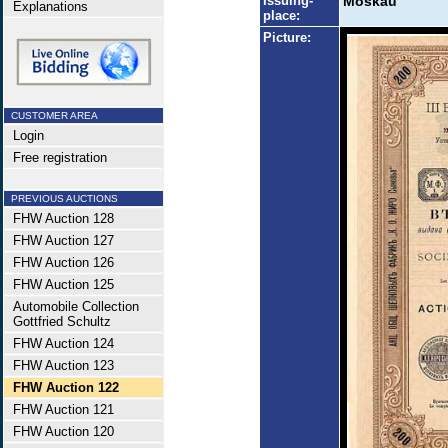
Issuing-
Moskau
Explanations
place:
Picture:
CUSTOMER AREA
Login
Free registration
PREVIOUS AUCTIONS
FHW Auction 128
FHW Auction 127
FHW Auction 126
FHW Auction 125
Automobile Collection
Gottfried Schultz
FHW Auction 124
FHW Auction 123
FHW Auction 122
FHW Auction 121
FHW Auction 120