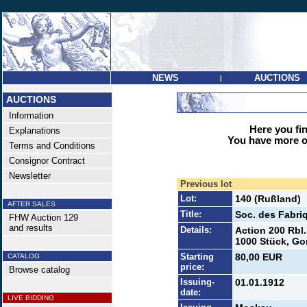
NEWS
AUCTIONS
|
AUCTIONS
Information
Here you find
Explanations
You have more op
Terms and Conditions
Consignor Contract
Newsletter
Previous lot
Lot:
140 (Rußland)
AFTER SALES
Title:
Soc. des Fabriq
FHW Auction 129
and results
Details:
Action 200 Rbl.
1000 Stück, Gor
Starting
80,00 EUR
CATALOG
price:
Browse catalog
Issuing-
01.01.1912
date:
LIVE BIDDING