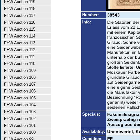
FHW Auction 119
FHW Auction 118
Number:
38543
FHW Auction 117
Info:
Die Statuten de
FHW Auction 116
Erlass vom 22.1
FHW Auction 115
mit einem Kapita
FHW Auction 114
französischen St
Giraud, Söhne v
FHW Auction 113
eine Seidenweber
FHW Auction 112
Manufaktur, im 
FHW Auction 111
unterhalb der bu
größten Seidenf
FHW Auction 110
Stoffe lieferte
FHW Auction 109
Moskauer Färbe
gründete Giraud 
FHW Auction 108
auf Seidengarne
FHW Auction 107
eine eigene Sei
FHW Auction 106
die Manufaktur 
Bezeichnung “R
FHW Auction 105
genannt) weiter 
FHW Auction 104
seidenen Fallsch
FHW Auction 103
Specials:
Faksimilesignat
FHW Auction 102
Zweisprachig ru
Auszug aus den
FHW Auction 101
Availability:
Unentwertet, 
FHW Auction 100
Condition:
EF
FHW Auction 99