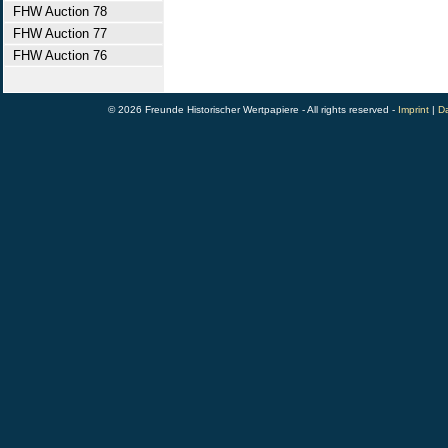
FHW Auction 78
FHW Auction 77
FHW Auction 76
© 2026 Freunde Historischer Wertpapiere - All rights reserved -
Imprint
|
Da