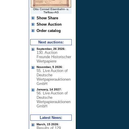
Otto Conrad Eisenbahn- u.
Tiefbau-AG
Show Share
Show Auction
Order catalog
Next auctions:
September, 26 2026:
130. Auction
Freunde Historischer
Wertpapiere
November, 5 2026:
55. Live Auction of
Deutsche
Wertpapierauktionen
GmbH
January, 14 2027:
56. Live Auction of
Deutsche
Wertpapierauktionen
GmbH
Latest News:
March, 15 2026:
Results of 129.