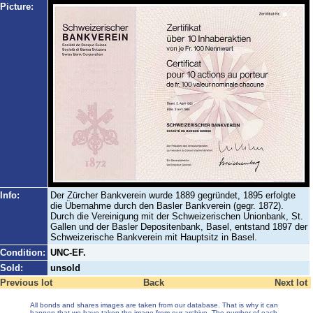
Picture:
Info:
Der Zürcher Bankverein wurde 1889 gegründet, 1895 erfolgte
die Übernahme durch den Basler Bankverein (gegr. 1872).
Durch die Vereinigung mit der Schweizerischen Unionbank, St.
Gallen und der Basler Depositenbank, Basel, entstand 1897 der
Schweizerische Bankverein mit Hauptsitz in Basel.
Condition:
UNC-EF.
Sold:
unsold
Previous lot
Back
Next lot
All bonds and shares images are taken from our database. That is why it can
happen that we have taken the image from our archive. The number of each