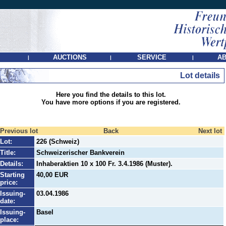
AUCTIONS
SERVICE
AB
|
|
|
Lot details
Here you find the details to this lot.
You have more options if you are registered.
Previous lot
Back
Next lot
Lot:
226 (Schweiz)
Title:
Schweizerischer Bankverein
Details:
Inhaberaktien 10 x 100 Fr. 3.4.1986 (Muster).
Starting
40,00 EUR
price:
Issuing-
03.04.1986
date:
Issuing-
Basel
place: