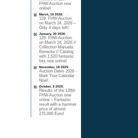
FHW-Auction now
online!
March, 10 2026:
129. FHW-Auction
on March 14, 2026 –
Only 4 days left!
January, 30 2026:
129. FHW-Auction
on March 14, 2026 //
Collection Manuela
Benecke // Catalog
with 1,520 fantastic
lots now online!
November, 18 2025:
Auction Dates 2026 -
Mark Your Calendar
Now!
October, 5 2025:
Results of the 128th
FHW-Auction now
online – Fantastic
result with a hammer
price of almost
275,000 Euro!