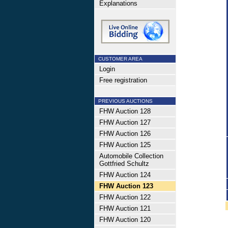
Explanations
CUSTOMER AREA
Login
Free registration
PREVIOUS AUCTIONS
FHW Auction 128
FHW Auction 127
FHW Auction 126
FHW Auction 125
Automobile Collection
Gottfried Schultz
FHW Auction 124
FHW Auction 123
FHW Auction 122
FHW Auction 121
FHW Auction 120