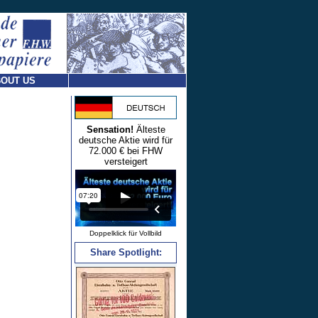
OUT US
Sensation!
Älteste
deutsche Aktie wird für
72.000 € bei FHW
versteigert
Doppelklick für Vollbild
Share Spotlight: