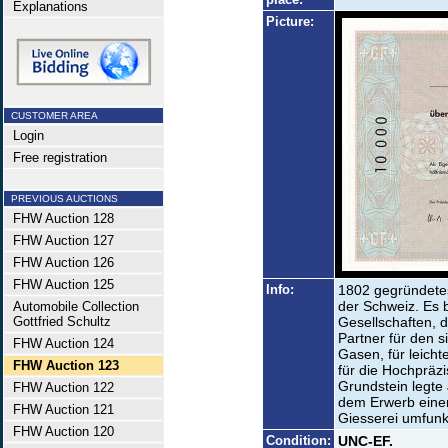
Explanations
Picture:
CUSTOMER AREA
Login
Free registration
PREVIOUS AUCTIONS
FHW Auction 128
FHW Auction 127
FHW Auction 126
FHW Auction 125
Info:
1802 gegründetes
der Schweiz. Es 
Automobile Collection
Gottfried Schultz
Gesellschaften, d
Partner für den s
FHW Auction 124
Gasen, für leic
FHW Auction 123
für die Hochpräz
Grundstein legte
FHW Auction 122
dem Erwerb einer
FHW Auction 121
Giesserei umfunkt
FHW Auction 120
Condition:
UNC-EF.