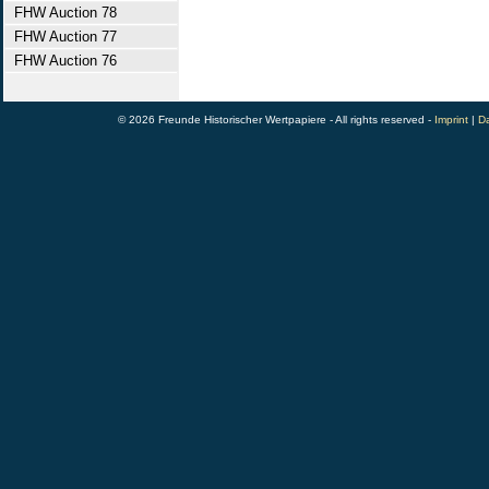
FHW Auction 78
FHW Auction 77
FHW Auction 76
© 2026 Freunde Historischer Wertpapiere - All rights reserved -
Imprint
|
Da