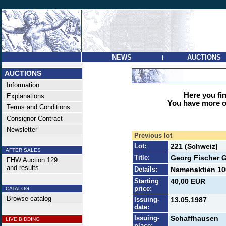
NEWS
AUCTIONS
|
AUCTIONS
Information
Here you find
Explanations
You have more op
Terms and Conditions
Consignor Contract
Newsletter
Previous lot
Lot:
221 (Schweiz)
AFTER SALES
Title:
Georg Fischer 
FHW Auction 129
and results
Details:
Namenaktien 100
Starting
40,00 EUR
price:
CATALOG
Browse catalog
Issuing-
13.05.1987
date:
Issuing-
Schaffhausen
LIVE BIDDING
place: