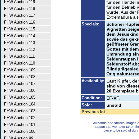
FHW Auction 119
für den Handel m
für den Betrieb
FHW Auction 118
wurde. Aus der 
FHW Auction 117
Extremadura als
FHW Auction 116
Specials:
Schöner Kupfer
FHW Auction 115
Vignetten zeige
dem Jesuskind 
FHW Auction 114
sowie das gekr
FHW Auction 113
geöffneter Gran
Gottes mit dem
FHW Auction 112
Umrandung sind
FHW Auction 111
Seidenraupen i
FHW Auction 110
Seidenstoff abg
Blindprägesiege
FHW Auction 109
Originaluntersc
FHW Auction 108
Availability:
Laut Kipfer, de
FHW Auction 107
sind von diese
FHW Auction 106
20 Exemplare b
FHW Auction 105
Condition:
EF-VF.
FHW Auction 104
Sold:
unsold
FHW Auction 103
Previous lot
FHW Auction 102
All bonds and shares images a
FHW Auction 101
happen that we have taken th
piece to be sold of duri
FHW Auction 100
FHW Auction 99