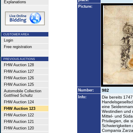
Explanations
Picture:
CUSTOMER AREA
Login
Free registration
PREVIOUS AUCTIONS
FHW Auction 128
FHW Auction 127
FHW Auction 126
FHW Auction 125
Number:
982
Automobile Collection
Gottfried Schultz
Info:
Die bereits 1747
Handelsgesellsc
FHW Auction 124
eine Seidenmanu
FHW Auction 123
Westindien und 
FHW Auction 122
Mittel- und Süd
Privilegien, die 
FHW Auction 121
Schwierigkeiten
FHW Auction 120
Compania Zarza 