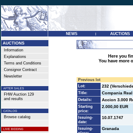
NEWS
AUCTIONS
|
AUCTIONS
Information
Here you find
Explanations
You have more op
Terms and Conditions
Consignor Contract
Newsletter
Previous lot
Lot:
232 (Verschied
AFTER SALES
Title:
Compania Real
FHW Auction 129
and results
Details:
Accion 3.000 Re
Starting
2.000,00 EUR
price:
CATALOG
Browse catalog
Issuing-
10.07.1747
date:
Issuing-
Granada
LIVE BIDDING
place: