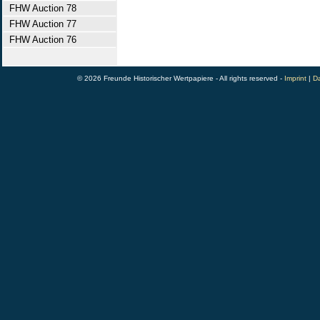
FHW Auction 78
FHW Auction 77
FHW Auction 76
© 2026 Freunde Historischer Wertpapiere - All rights reserved -
Imprint
|
Da