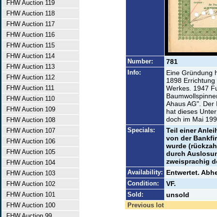
FHW Auction 119
FHW Auction 118
FHW Auction 117
FHW Auction 116
FHW Auction 115
FHW Auction 114
Number:
781
FHW Auction 113
Info:
Eine Gründung h
FHW Auction 112
1898 Errichtung 
FHW Auction 111
Werkes. 1947 Fu
Baumwollspinner
FHW Auction 110
Ahaus AG". Der D
FHW Auction 109
hat dieses Unte
doch im Mai 199
FHW Auction 108
Specials:
Teil einer Anle
FHW Auction 107
von der Bankfi
FHW Auction 106
wurde (rückzahl
FHW Auction 105
durch Auslosun
zweisprachig d
FHW Auction 104
Availability:
Entwertet. Abhe
FHW Auction 103
Condition:
VF.
FHW Auction 102
FHW Auction 101
Sold:
unsold
FHW Auction 100
Previous lot
FHW Auction 99