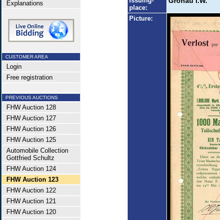
Issuing-
Gronau i.W.
Explanations
place:
Picture:
CUSTOMER AREA
Login
Free registration
PREVIOUS AUCTIONS
FHW Auction 128
FHW Auction 127
FHW Auction 126
FHW Auction 125
Automobile Collection
Gottfried Schultz
FHW Auction 124
FHW Auction 123
FHW Auction 122
FHW Auction 121
FHW Auction 120