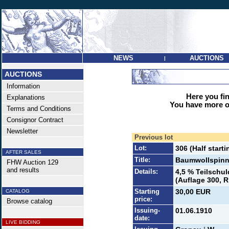
NEWS
AUCTIONS
|
AUCTIONS
Information
Here you find
Explanations
You have more op
Terms and Conditions
Consignor Contract
Newsletter
Previous lot
Lot:
306 (Half starti
AFTER SALES
Title:
Baumwollspinn
FHW Auction 129
and results
Details:
4,5 % Teilschul
(Auflage 300, R
Starting
30,00 EUR
CATALOG
price:
Browse catalog
Issuing-
01.06.1910
date:
LIVE BIDDING