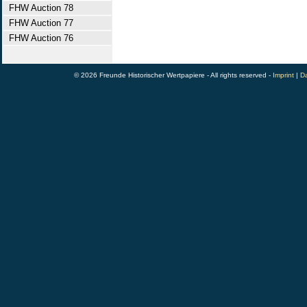
FHW Auction 78
FHW Auction 77
FHW Auction 76
© 2026 Freunde Historischer Wertpapiere - All rights reserved -
Imprint
|
Da