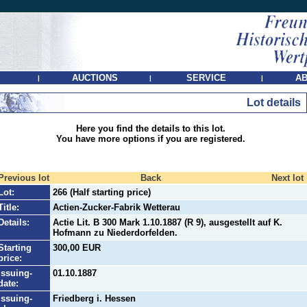
AUCTIONS
SERVICE
AB
|
|
|
Lot details
Here you find the details to this lot.
You have more options if you are registered.
Previous lot
Back
Next lot
Lot:
266 (Half starting price)
Title:
Actien-Zucker-Fabrik Wetterau
Details:
Actie Lit. B 300 Mark 1.10.1887 (R 9), ausgestellt auf K.
Hofmann zu Niederdorfelden.
Starting
300,00 EUR
price:
Issuing-
01.10.1887
date:
Issuing-
Friedberg i. Hessen