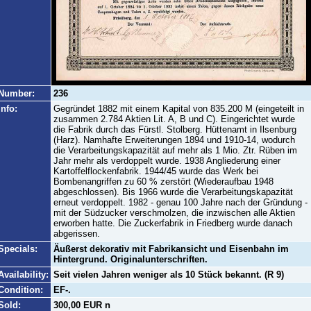
Number:
236
Info:
Gegründet 1882 mit einem Kapital von 835.200 M (eingeteilt in
zusammen 2.784 Aktien Lit. A, B und C). Eingerichtet wurde
die Fabrik durch das Fürstl. Stolberg. Hüttenamt in Ilsenburg
(Harz). Namhafte Erweiterungen 1894 und 1910-14, wodurch
die Verarbeitungskapazität auf mehr als 1 Mio. Ztr. Rüben im
Jahr mehr als verdoppelt wurde. 1938 Angliederung einer
Kartoffelflockenfabrik. 1944/45 wurde das Werk bei
Bombenangriffen zu 60 % zerstört (Wiederaufbau 1948
abgeschlossen). Bis 1966 wurde die Verarbeitungskapazität
erneut verdoppelt. 1982 - genau 100 Jahre nach der Gründung -
mit der Südzucker verschmolzen, die inzwischen alle Aktien
erworben hatte. Die Zuckerfabrik in Friedberg wurde danach
abgerissen.
Specials:
Äußerst dekorativ mit Fabrikansicht und Eisenbahn im
Hintergrund. Originalunterschriften.
Availability:
Seit vielen Jahren weniger als 10 Stück bekannt. (R 9)
Condition:
EF-.
Sold:
300,00 EUR n