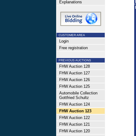
Explanations
CUSTOMER AREA
Login
Free registration
PREVIOUS AUCTIONS
FHW Auction 128
FHW Auction 127
FHW Auction 126
FHW Auction 125
Automobile Collection
Gottfried Schultz
FHW Auction 124
FHW Auction 123
FHW Auction 122
FHW Auction 121
FHW Auction 120