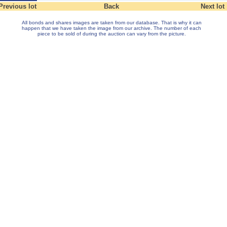
Previous lot
Back
Next lot
All bonds and shares images are taken from our database. That is why it can
happen that we have taken the image from our archive. The number of each
piece to be sold of during the auction can vary from the picture.