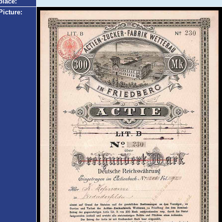
place:
Picture: