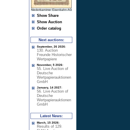
Niederbarnimer Eisenbahn-AG
Show Share
Show Auction
Order catalog
Next auctions:
September, 26 2026:
130. Auction
Freunde Historischer
Wertpapiere
November, 5 2026:
55. Live Auction of
Deutsche
Wertpapierauktionen
GmbH
January, 14 2027:
56. Live Auction of
Deutsche
Wertpapierauktionen
GmbH
Latest News:
March, 15 2026:
Results of 129.