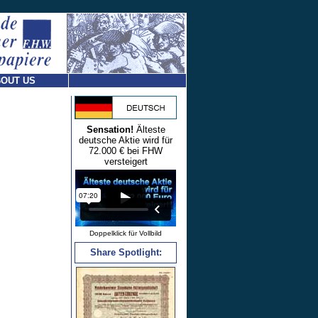
OUT US
Sensation!
Älteste
deutsche Aktie wird für
72.000 € bei FHW
versteigert
Doppelklick für Vollbild
Share Spotlight: