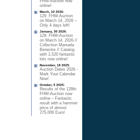
FHW-Auction now
online!
March, 10 2026:
129. FHW-Auction
on March 14, 2026 –
Only 4 days left!
January, 30 2026:
129. FHW-Auction
on March 14, 2026 //
Collection Manuela
Benecke // Catalog
with 1,520 fantastic
lots now online!
November, 18 2025:
Auction Dates 2026 -
Mark Your Calendar
Now!
October, 5 2025:
Results of the 128th
FHW-Auction now
online – Fantastic
result with a hammer
price of almost
275,000 Euro!