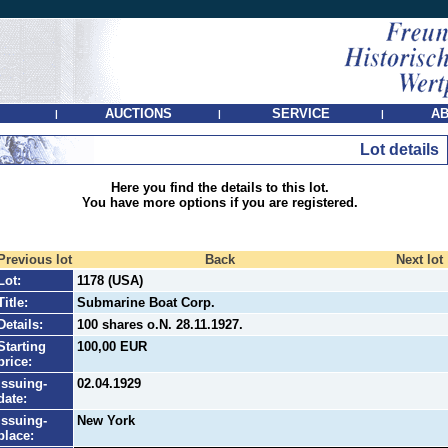
AUCTIONS
SERVICE
AB
|
|
|
Lot details
Here you find the details to this lot.
You have more options if you are registered.
Previous lot
Back
Next lot
Lot:
1178 (USA)
Title:
Submarine Boat Corp.
Details:
100 shares o.N. 28.11.1927.
Starting
100,00 EUR
price:
Issuing-
02.04.1929
date:
Issuing-
New York
place: