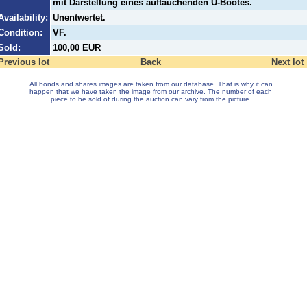
mit Darstellung eines auftauchenden U-Bootes.
Availability:
Unentwertet.
Condition:
VF.
Sold:
100,00 EUR
Previous lot
Back
Next lot
All bonds and shares images are taken from our database. That is why it can
happen that we have taken the image from our archive. The number of each
piece to be sold of during the auction can vary from the picture.