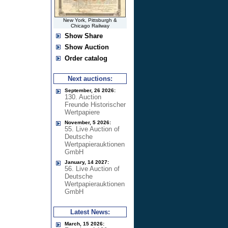
New York, Pittsburgh &
Chicago Railway
Show Share
Show Auction
Order catalog
Next auctions:
September, 26 2026:
130. Auction
Freunde Historischer
Wertpapiere
November, 5 2026:
55. Live Auction of
Deutsche
Wertpapierauktionen
GmbH
January, 14 2027:
56. Live Auction of
Deutsche
Wertpapierauktionen
GmbH
Latest News:
March, 15 2026: