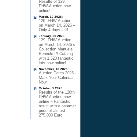
Results of 129.
FHW-Auction now
online!
March, 10 2026:
129. FHW-Auction
on March 14, 2026 –
Only 4 days left!
January, 30 2026:
129. FHW-Auction
on March 14, 2026 //
Collection Manuela
Benecke // Catalog
with 1,520 fantastic
lots now online!
November, 18 2025:
Auction Dates 2026 -
Mark Your Calendar
Now!
October, 5 2025:
Results of the 128th
FHW-Auction now
online – Fantastic
result with a hammer
price of almost
275,000 Euro!