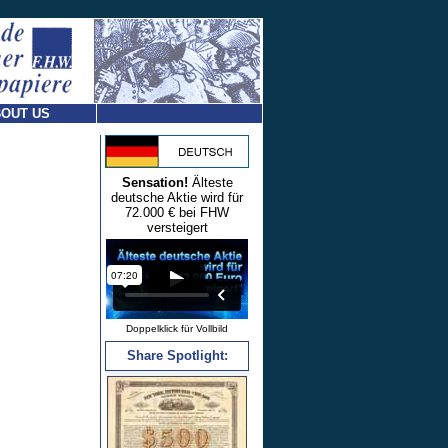
OUT US
Sensation!
Älteste
deutsche Aktie wird für
72.000 € bei FHW
versteigert
Doppelklick für Vollbild
Share Spotlight: