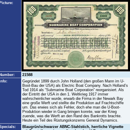
Picture:
Number:
21588
Info:
Gegründet 1899 durch John Holland (den großen Mann im U-
Boot-Bau der USA) als Electric Boat Company. Nach Holland’s
Tod 1914 als “Submarine Boat Corporation” reorganisiert. Als
der Eintritt der USA in den 1. Weltkrieg 1917 immer
wahrscheinlicher wurde, erwarb die Firma in der Newark Bay
eine große Werft und stellte die Produktion auf Frachtschiffe
um. Das erwies sich als Fehler, doch ehe man die U-Boot-
Produktion wieder in Gang bringen konnte, war der Krieg
zuende, was die Werft an den Rand des Bankrotts brachte.
Heute ein Teil des Rüstungskonzerns General Dynamics.
Specials:
Blaugrün/schwarzer ABNC-Stahlstich, herrliche Vignette