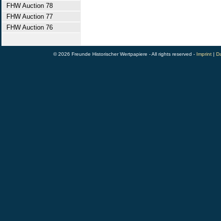
FHW Auction 78
FHW Auction 77
FHW Auction 76
© 2026 Freunde Historischer Wertpapiere - All rights reserved -
Imprint
|
Da