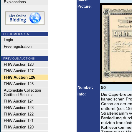
Explanations
Picture:
CUSTOMER AREA
Login
Free registration
PREVIOUS AUCTIONS
FHW Auction 128
FHW Auction 127
FHW Auction 126
FHW Auction 125
Number:
50
Automobile Collection
Info:
Die Cape-Breton-I
Gottfried Schultz
kanadischen Prov
FHW Auction 124
Canso an der en
FHW Auction 123
entfernt (seit 1
Straßendamm ver
FHW Auction 122
Besiedlung durc
FHW Auction 121
nutzten französi
FHW Auction 120
Kohlevorkommen 