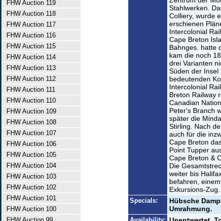
Zentrum der Mon
FHW Auction 119
Stahlwerken. Das
FHW Auction 118
Colliery, wurde 
erschienen Pläne
FHW Auction 117
Intercolonial Ra
FHW Auction 116
Cape Breton Isl
FHW Auction 115
Bahnges. hatte 
kam die noch 18
FHW Auction 114
drei Varianten ni
FHW Auction 113
Süden der Insel 
FHW Auction 112
bedeutenden Ko
Intercolonial Ra
FHW Auction 111
Breton Railway r
FHW Auction 110
Canadian Nation
Peter‘s Branch 
FHW Auction 109
später die Minda
FHW Auction 108
Stirling. Nach 
FHW Auction 107
auch für die inz
Cape Breton das
FHW Auction 106
Point Tupper aus
FHW Auction 105
Cape Breton & Ce
FHW Auction 104
Die Gesamtstrec
weiter bis Halif
FHW Auction 103
befahren, einem
FHW Auction 102
Exkursions-Zug.
FHW Auction 101
Specials:
Hübsche Dampfl
Umrahmung.
FHW Auction 100
FHW Auction 99
Availability:
Unentwertet. To