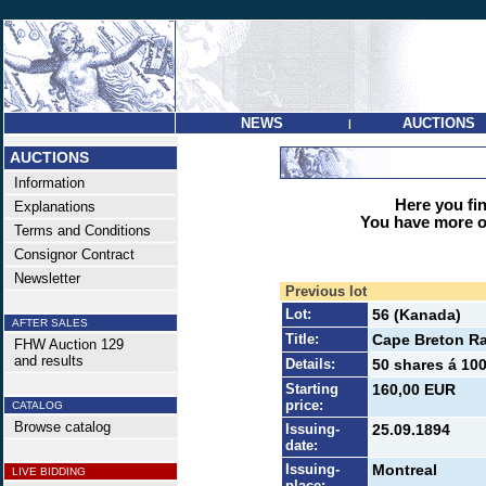
NEWS
AUCTIONS
|
AUCTIONS
Information
Here you find
Explanations
You have more op
Terms and Conditions
Consignor Contract
Newsletter
Previous lot
Lot:
56 (Kanada)
AFTER SALES
Title:
Cape Breton Ra
FHW Auction 129
and results
Details:
50 shares á 100
Starting
160,00 EUR
price:
CATALOG
Browse catalog
Issuing-
25.09.1894
date:
Issuing-
Montreal
LIVE BIDDING
place: