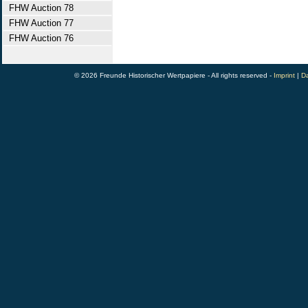
FHW Auction 78
FHW Auction 77
FHW Auction 76
© 2026 Freunde Historischer Wertpapiere - All rights reserved -
Imprint
|
Da