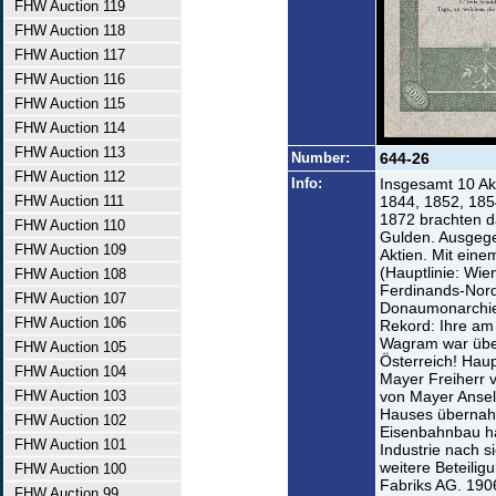
FHW Auction 119
FHW Auction 118
FHW Auction 117
FHW Auction 116
FHW Auction 115
FHW Auction 114
FHW Auction 113
Number:
644-26
FHW Auction 112
Info:
Insgesamt 10 Ak
FHW Auction 111
1844, 1852, 185
1872 brachten da
FHW Auction 110
Gulden. Ausgege
FHW Auction 109
Aktien. Mit ein
(Hauptlinie: Wie
FHW Auction 108
Ferdinands-Nord
FHW Auction 107
Donaumonarchie.
FHW Auction 106
Rekord: Ihre am 
Wagram war über
FHW Auction 105
Österreich! Hau
FHW Auction 104
Mayer Freiherr 
FHW Auction 103
von Mayer Ansel
Hauses übernah
FHW Auction 102
Eisenbahnbau ha
FHW Auction 101
Industrie nach s
weitere Beteili
FHW Auction 100
Fabriks AG. 190
FHW Auction 99