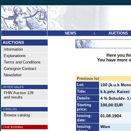
NEWS
AUCTIONS
|
AUCTIONS
Information
Here you find
Explanations
You have more op
Terms and Conditions
Consignor Contract
Newsletter
Previous lot
Lot:
100 (k.u.k Mona
AFTER SALES
Title:
k.k.priv. Kais
FHW Auction 129
and results
Details:
4 % Schuldv. 1.
Starting
100,00 EUR
price:
CATALOG
Browse catalog
Issuing-
01.08.1904
date:
Issuing-
Wien
LIVE BIDDING
place: