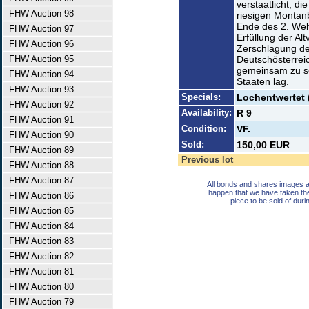
verstaatlicht, di
FHW Auction 98
riesigen Montanb
Ende des 2. Welt
FHW Auction 97
Erfüllung der Al
FHW Auction 96
Zerschlagung de
FHW Auction 95
Deutschösterrei
gemeinsam zu so
FHW Auction 94
Staaten lag.
FHW Auction 93
Specials:
Lochentwertet 
FHW Auction 92
Availability:
R 9
FHW Auction 91
Condition:
VF.
FHW Auction 90
Sold:
150,00 EUR
FHW Auction 89
Previous lot
FHW Auction 88
FHW Auction 87
All bonds and shares images a
happen that we have taken th
FHW Auction 86
piece to be sold of duri
FHW Auction 85
FHW Auction 84
FHW Auction 83
FHW Auction 82
FHW Auction 81
FHW Auction 80
FHW Auction 79