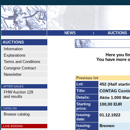
NEWS
AUCTIONS
|
AUCTIONS
Information
Here you find
Explanations
You have more op
Terms and Conditions
Consignor Contract
Newsletter
Previous lot
Lot:
452 (Half starti
AFTER SALES
Title:
CONTAG Contin
FHW Auction 129
and results
Details:
Aktie 1.000 Mar
Starting
100,00 EUR
price:
CATALOG
Browse catalog
Issuing-
01.12.1922
date:
Issuing-
Bremen
LIVE BIDDING
place: