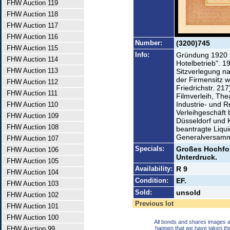
FHW Auction 119
FHW Auction 118
FHW Auction 117
FHW Auction 116
Number:
(3200)745
FHW Auction 115
Info:
Gründung 1920 i
FHW Auction 114
Hotelbetrieb". 
FHW Auction 113
Sitzverlegung n
der Firmensitz w
FHW Auction 112
Friedrichstr. 21
FHW Auction 111
Filmverleih, The
Industrie- und R
FHW Auction 110
Verleihgeschäft
FHW Auction 109
Düsseldorf und 
FHW Auction 108
beantragte Liqu
Generalversamm
FHW Auction 107
Specials:
Großes Hochfor
FHW Auction 106
Unterdruck.
FHW Auction 105
Availability:
R 9
FHW Auction 104
Condition:
EF.
FHW Auction 103
Sold:
unsold
FHW Auction 102
Previous lot
FHW Auction 101
FHW Auction 100
All bonds and shares images a
FHW Auction 99
happen that we have taken th