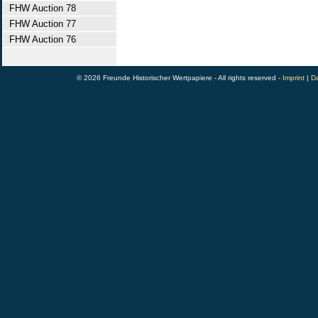
FHW Auction 78
FHW Auction 77
FHW Auction 76
© 2026 Freunde Historischer Wertpapiere - All rights reserved -
Imprint
|
Da