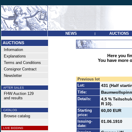
NEWS
AUCTIONS
|
AUCTIONS
Information
Here you find
Explanations
You have more op
Terms and Conditions
Consignor Contract
Newsletter
Previous lot
Lot:
431 (Half starti
AFTER SALES
Title:
Baumwollspinn
FHW Auction 129
and results
Details:
4,5 % Teilschul
R 10).
Starting
60,00 EUR
CATALOG
price:
Browse catalog
Issuing-
01.06.1910
date:
LIVE BIDDING