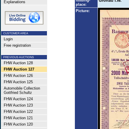
Issuing-
Gronau i.W.
Explanations
place:
Picture:
CUSTOMER AREA
Login
Free registration
PREVIOUS AUCTIONS
FHW Auction 128
FHW Auction 127
FHW Auction 126
FHW Auction 125
Automobile Collection
Gottfried Schultz
FHW Auction 124
FHW Auction 123
FHW Auction 122
FHW Auction 121
FHW Auction 120