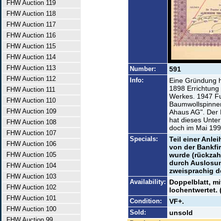
FHW Auction 119
FHW Auction 118
FHW Auction 117
FHW Auction 116
FHW Auction 115
FHW Auction 114
FHW Auction 113
Number:
591
FHW Auction 112
Info:
Eine Gründung h
1898 Errichtung 
FHW Auction 111
Werkes. 1947 Fu
FHW Auction 110
Baumwollspinner
FHW Auction 109
Ahaus AG". Der D
hat dieses Unte
FHW Auction 108
doch im Mai 199
FHW Auction 107
Specials:
Teil einer Anle
FHW Auction 106
von der Bankfi
FHW Auction 105
wurde (rückzahl
durch Auslosun
FHW Auction 104
zweisprachig d
FHW Auction 103
Availability:
Doppelblatt, m
FHW Auction 102
lochentwertet. 
FHW Auction 101
Condition:
VF+.
FHW Auction 100
Sold:
unsold
FHW Auction 99