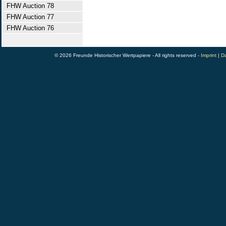
FHW Auction 78
FHW Auction 77
FHW Auction 76
© 2026 Freunde Historischer Wertpapiere - All rights reserved -
Imprint
|
Da