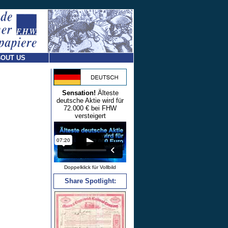
OUT US
Sensation!
Älteste
deutsche Aktie wird für
72.000 € bei FHW
versteigert
Doppelklick für Vollbild
Share Spotlight: