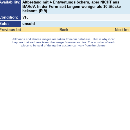
Availability:
Altbestand mit 4 Entwertungslöchern, aber NICHT aus
BARoV. In der Form seit langem weniger als 10 Stücke
bekannt. (R 9)
Condition:
VF.
Sold:
unsold
Previous lot
Back
Next lot
All bonds and shares images are taken from our database. That is why it can
happen that we have taken the image from our archive. The number of each
piece to be sold of during the auction can vary from the picture.