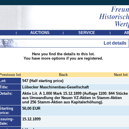
AUCTIONS
SERVICE
AB
|
|
|
Lot details
Here you find the details to this lot.
You have more options if you are registered.
Previous lot
Back
Next lot
Lot:
547 (Half starting price)
Title:
Lübecker Maschinenbau-Gesellschaft
Details:
Aktie Lit. A 1.000 Mark 15.12.1899 (Auflage 1100: 844 Stücke
aus Umwandlung der Neuen VZ-Aktien in Stamm-Aktien
und 256 Stamm-Aktien aus Kapitalerhöhung).
Starting
50,00 EUR
price:
Issuing-
15.12.1899
date: