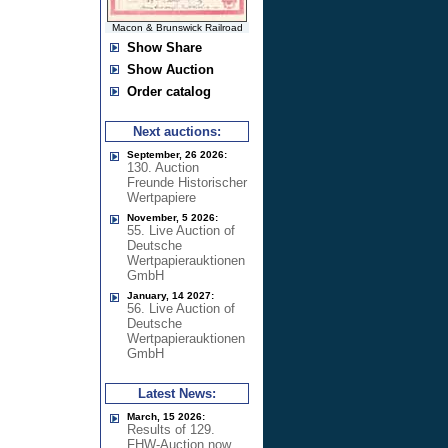
Macon & Brunswick Railroad
Show Share
Show Auction
Order catalog
Next auctions:
September, 26 2026:
130. Auction
Freunde Historischer
Wertpapiere
November, 5 2026:
55. Live Auction of
Deutsche
Wertpapierauktionen
GmbH
January, 14 2027:
56. Live Auction of
Deutsche
Wertpapierauktionen
GmbH
Latest News:
March, 15 2026:
Results of 129.
FHW-Auction now