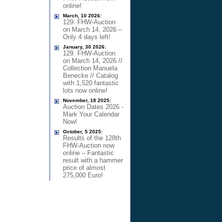
online!
March, 10 2026:
129. FHW-Auction
on March 14, 2026 –
Only 4 days left!
January, 30 2026:
129. FHW-Auction
on March 14, 2026 //
Collection Manuela
Benecke // Catalog
with 1,520 fantastic
lots now online!
November, 18 2025:
Auction Dates 2026 -
Mark Your Calendar
Now!
October, 5 2025:
Results of the 128th
FHW-Auction now
online – Fantastic
result with a hammer
price of almost
275,000 Euro!