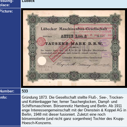
Issuing-
Lübeck
place:
Picture:
Number:
533
Info:
Gründung 1873. Die Gesellschaft stellte Fluß-, See-, Trocken-
und Kohlenbagger her, ferner Taucherglocken, Dampf- und
Schiffsmaschinen. Börsennotiz Hamburg und Berlin. Ab 1911
enge Interessengemeinschaft mit der Orenstein & Koppel AG in
Berlin, 1948 mit dieser fusioniert. Zuletzt eine noch
börsennotierte (und nicht ganz sorgenfreie) Tochter des Krupp-
Hoesch-Konzerns.