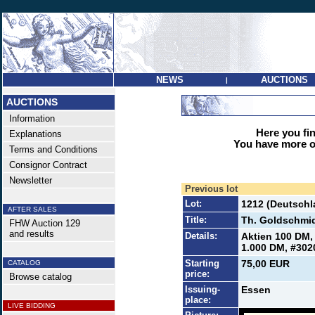
NEWS
AUCTIONS
|
AUCTIONS
Information
Here you find
Explanations
You have more op
Terms and Conditions
Consignor Contract
Newsletter
Previous lot
Lot:
1212 (Deutschl
AFTER SALES
Title:
Th. Goldschmid
FHW Auction 129
and results
Details:
Aktien 100 DM,
1.000 DM, #302
Starting
75,00 EUR
CATALOG
price:
Browse catalog
Issuing-
Essen
place:
LIVE BIDDING