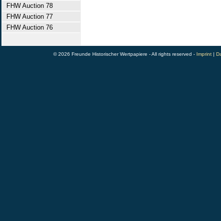
FHW Auction 78
FHW Auction 77
FHW Auction 76
© 2026 Freunde Historischer Wertpapiere - All rights reserved -
Imprint
|
Da