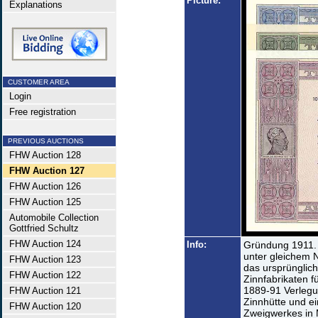
Picture:
Explanations
CUSTOMER AREA
Login
Free registration
PREVIOUS AUCTIONS
FHW Auction 128
FHW Auction 127
FHW Auction 126
FHW Auction 125
Automobile Collection
Gottfried Schultz
FHW Auction 124
Info:
Gründung 1911.
unter gleichem
FHW Auction 123
das ursprünglich 
FHW Auction 122
Zinnfabrikaten f
1889-91 Verlegu
FHW Auction 121
Zinnhütte und e
FHW Auction 120
Zweigwerkes in