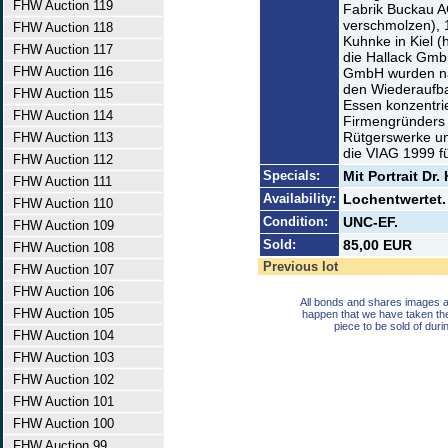
FHW Auction 119
Fabrik Buckau A
verschmolzen), 
FHW Auction 118
Kuhnke in Kiel 
FHW Auction 117
die Hallack GmbH
FHW Auction 116
GmbH wurden nac
den Wiederaufba
FHW Auction 115
Essen konzentrier
FHW Auction 114
Firmengründers s
Rütgerswerke u
FHW Auction 113
die VIAG 1999 fü
FHW Auction 112
Specials:
Mit Portrait Dr
FHW Auction 111
Availability:
Lochentwertet.
FHW Auction 110
Condition:
UNC-EF.
FHW Auction 109
Sold:
85,00 EUR
FHW Auction 108
Previous lot
FHW Auction 107
FHW Auction 106
All bonds and shares images a
FHW Auction 105
happen that we have taken th
piece to be sold of duri
FHW Auction 104
FHW Auction 103
FHW Auction 102
FHW Auction 101
FHW Auction 100
FHW Auction 99