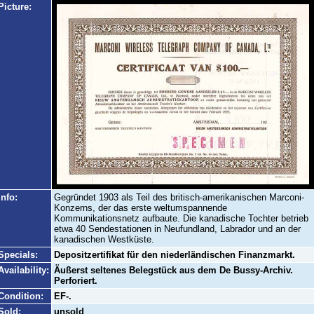
Picture:
Info:
Gegründet 1903 als Teil des britisch-amerikanischen Marconi-
Konzerns, der das erste weltumspannende
Kommunikationsnetz aufbaute. Die kanadische Tochter betrieb
etwa 40 Sendestationen in Neufundland, Labrador und an der
kanadischen Westküste.
Specials:
Depositzertifikat für den niederländischen Finanzmarkt.
Availability:
Äußerst seltenes Belegstück aus dem De Bussy-Archiv.
Perforiert.
Condition:
EF-.
Sold:
unsold