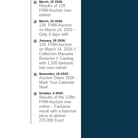
March, 15 2026:
Results of 129.
FHW-Auction now
online!
March, 10 2026:
129. FHW-Auction
on March 14, 2026 –
Only 4 days left!
January, 30 2026:
129. FHW-Auction
on March 14, 2026 //
Collection Manuela
Benecke // Catalog
with 1,520 fantastic
lots now online!
November, 18 2025:
Auction Dates 2026 -
Mark Your Calendar
Now!
October, 5 2025:
Results of the 128th
FHW-Auction now
online – Fantastic
result with a hammer
price of almost
275,000 Euro!