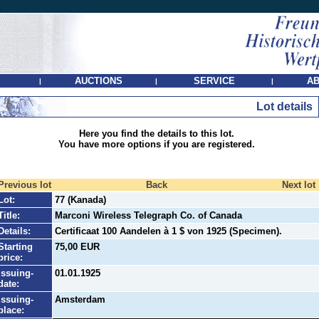
AUCTIONS
SERVICE
AB
|
|
|
Lot details
Here you find the details to this lot.
You have more options if you are registered.
Previous lot
Back
Next lot
Lot:
77 (Kanada)
Title:
Marconi Wireless Telegraph Co. of Canada
Details:
Certificaat 100 Aandelen à 1 $ von 1925 (Specimen).
Starting
75,00 EUR
price:
Issuing-
01.01.1925
date:
Issuing-
Amsterdam
place: