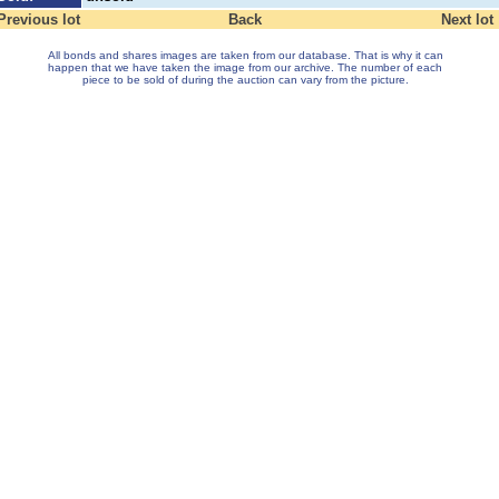
Previous lot
Back
Next lot
All bonds and shares images are taken from our database. That is why it can
happen that we have taken the image from our archive. The number of each
piece to be sold of during the auction can vary from the picture.