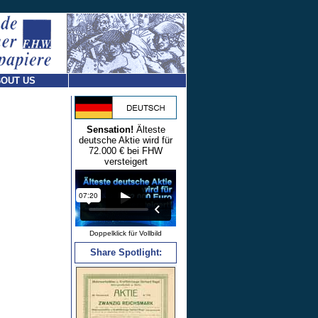
OUT US
Sensation!
Älteste
deutsche Aktie wird für
72.000 € bei FHW
versteigert
Doppelklick für Vollbild
Share Spotlight: