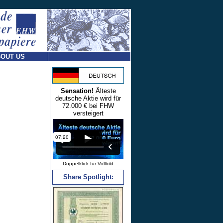
OUT US
Sensation!
Älteste
deutsche Aktie wird für
72.000 € bei FHW
versteigert
Doppelklick für Vollbild
Share Spotlight: