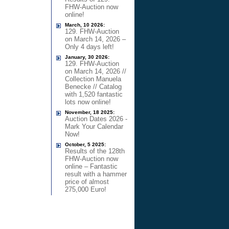
FHW-Auction now
online!
March, 10 2026:
129. FHW-Auction
on March 14, 2026 –
Only 4 days left!
January, 30 2026:
129. FHW-Auction
on March 14, 2026 //
Collection Manuela
Benecke // Catalog
with 1,520 fantastic
lots now online!
November, 18 2025:
Auction Dates 2026 -
Mark Your Calendar
Now!
October, 5 2025:
Results of the 128th
FHW-Auction now
online – Fantastic
result with a hammer
price of almost
275,000 Euro!