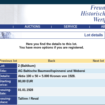
AUCTIONS
SERVICE
AB
|
|
|
Lot details
Here you find the details to this lot.
You have more options if you are registered.
Previous lot
Back
Next lot
Lot:
2 (Baltikum)
Title:
AG Baltische Baumwollspinnerei und Weberei
Details:
Aktie 100 x 50 = 5.000 Kronen von 1928.
Starting
80,00 EUR
price:
Issuing-
01.01.1928
date:
Issuing-
Tallinn / Reval
place: