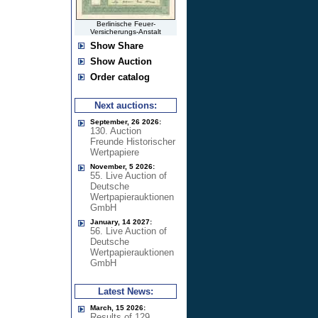
Berlinische Feuer-
Versicherungs-Anstalt
Show Share
Show Auction
Order catalog
Next auctions:
September, 26 2026:
130. Auction
Freunde Historischer
Wertpapiere
November, 5 2026:
55. Live Auction of
Deutsche
Wertpapierauktionen
GmbH
January, 14 2027:
56. Live Auction of
Deutsche
Wertpapierauktionen
GmbH
Latest News:
March, 15 2026:
Results of 129.