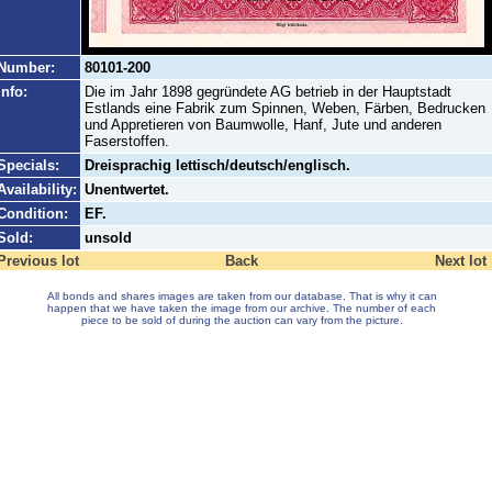
Number:
80101-200
Info:
Die im Jahr 1898 gegründete AG betrieb in der Hauptstadt
Estlands eine Fabrik zum Spinnen, Weben, Färben, Bedrucken
und Appretieren von Baumwolle, Hanf, Jute und anderen
Faserstoffen.
Specials:
Dreisprachig lettisch/deutsch/englisch.
Availability:
Unentwertet.
Condition:
EF.
Sold:
unsold
Previous lot
Back
Next lot
All bonds and shares images are taken from our database. That is why it can
happen that we have taken the image from our archive. The number of each
piece to be sold of during the auction can vary from the picture.