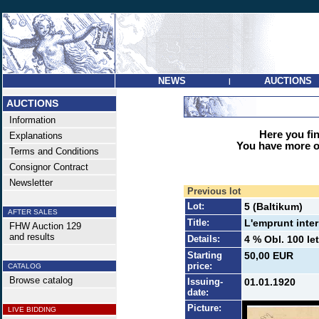
NEWS
AUCTIONS
|
AUCTIONS
Information
Here you find
Explanations
You have more op
Terms and Conditions
Consignor Contract
Newsletter
Previous lot
Lot:
5 (Baltikum)
AFTER SALES
Title:
L'emprunt inter
FHW Auction 129
and results
Details:
4 % Obl. 100 let
Starting
50,00 EUR
price:
CATALOG
Browse catalog
Issuing-
01.01.1920
date:
Picture:
LIVE BIDDING