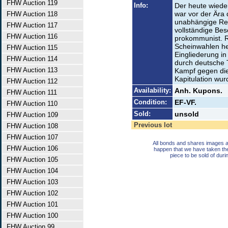
FHW Auction 119
Info:
Der heute wieder
war vor der Ära
FHW Auction 118
unabhängige Repu
FHW Auction 117
vollständige Bes
FHW Auction 116
prokommunist. R
Scheinwahlen h
FHW Auction 115
Eingliederung i
FHW Auction 114
durch deutsche 
FHW Auction 113
Kampf gegen die
Kapitulation wur
FHW Auction 112
Availability:
Anh. Kupons.
FHW Auction 111
Condition:
EF-VF.
FHW Auction 110
Sold:
unsold
FHW Auction 109
Previous lot
FHW Auction 108
FHW Auction 107
All bonds and shares images a
FHW Auction 106
happen that we have taken th
piece to be sold of duri
FHW Auction 105
FHW Auction 104
FHW Auction 103
FHW Auction 102
FHW Auction 101
FHW Auction 100
FHW Auction 99