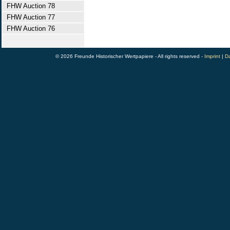
FHW Auction 78
FHW Auction 77
FHW Auction 76
© 2026 Freunde Historischer Wertpapiere - All rights reserved -
Imprint
|
Da