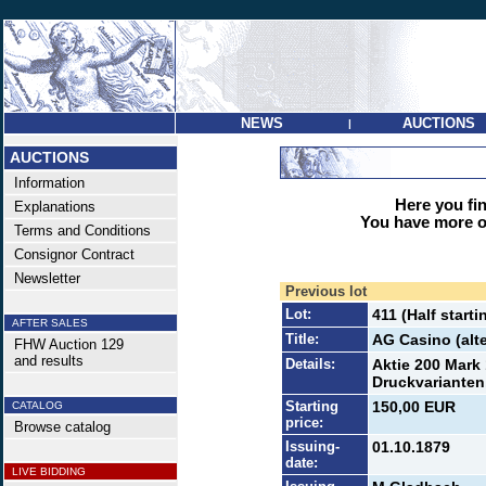
NEWS
AUCTIONS
|
AUCTIONS
Information
Here you find
Explanations
You have more op
Terms and Conditions
Consignor Contract
Newsletter
Previous lot
Lot:
411 (Half starti
AFTER SALES
Title:
AG Casino (alt
FHW Auction 129
and results
Details:
Aktie 200 Mark 
Druckvarianten,
Starting
150,00 EUR
CATALOG
price:
Browse catalog
Issuing-
01.10.1879
date:
LIVE BIDDING