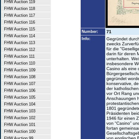
FHW Auction 119
FHW Auction 118
FHW Auction 117
FHW Auction 116
FHW Auction 115
Number:
71
FHW Auction 114
Info:
Gegründet durch
FHW Auction 113
zwecks Zurverfü
für die "Gesell
FHW Auction 112
darin für deren 
FHW Auction 111
unterhalten. Wei
FHW Auction 110
insbesondere We
Casino als eine 
FHW Auction 109
Bürgergesellsch
FHW Auction 108
gegründet worde
konservative, d
FHW Auction 107
der katholisch
FHW Auction 106
vor Ort Rang un
FHW Auction 105
Anschauungen ha
protestantischen
FHW Auction 104
1801 gegründete
FHW Auction 103
Präsidenten bei
FHW Auction 102
1946 für einen 
von “Casino” und
FHW Auction 101
fortan gemeinsa
FHW Auction 100
Gesellschaftsge
von englischen 
FHW Auction 99