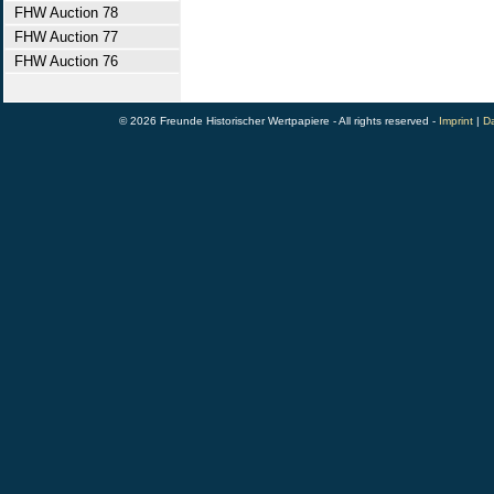
FHW Auction 78
FHW Auction 77
FHW Auction 76
© 2026 Freunde Historischer Wertpapiere - All rights reserved -
Imprint
|
Da