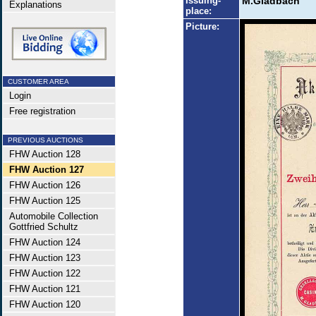
Issuing-
M.Gladbach
Explanations
place:
Picture:
CUSTOMER AREA
Login
Free registration
PREVIOUS AUCTIONS
FHW Auction 128
FHW Auction 127
FHW Auction 126
FHW Auction 125
Automobile Collection
Gottfried Schultz
FHW Auction 124
FHW Auction 123
FHW Auction 122
FHW Auction 121
FHW Auction 120