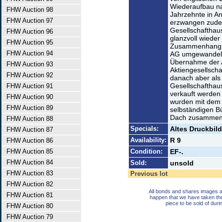
Wiederaufbau n
FHW Auction 98
Jahrzehnte in A
FHW Auction 97
erzwangen zudem
Gesellschafthau
FHW Auction 96
glanzvoll wieder
FHW Auction 95
Zusammenhang w
FHW Auction 94
AG umgewandelt
Übernahme der 
FHW Auction 93
Aktiengesellschaf
FHW Auction 92
danach aber als
Gesellschafthau
FHW Auction 91
verkauft werden 
FHW Auction 90
wurden mit dem B
FHW Auction 89
selbständigen B
Dach zusammeng
FHW Auction 88
Specials:
Altes Druckbild
FHW Auction 87
Availability:
R 9
FHW Auction 86
FHW Auction 85
Condition:
EF-.
FHW Auction 84
Sold:
unsold
FHW Auction 83
Previous lot
FHW Auction 82
All bonds and shares images a
FHW Auction 81
happen that we have taken th
piece to be sold of duri
FHW Auction 80
FHW Auction 79