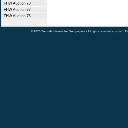
FHW Auction 78
FHW Auction 77
FHW Auction 76
© 2026 Freunde Historischer Wertpapiere - All rights reserved -
Imprint
|
Da