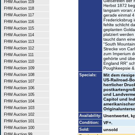
Gießereien der 
FHW Auction 119
Herbst 1872 beg
FHW Auction 118
langsam voran: 
FHW Auction 117
gerade einmal 4
Fredericksbrug 
FHW Auction 116
fehlte schlicht d
FHW Auction 115
geplanten Goldan
platziert werde
FHW Auction 114
taucht dann ei
FHW Auction 113
“South Mountain
FHW Auction 112
Strecke von Carl
zum Imperium d
FHW Auction 111
gehörte und übe
FHW Auction 110
England RR” schl
FHW Auction 109
Poughkeepsie & 
FHW Auction 108
Specials:
Mit dem riesige
US-Railroad-Bo
FHW Auction 107
herrlicher Druc
FHW Auction 106
postkartengroß
und Landvermes
FHW Auction 105
Capitol und In
FHW Auction 104
amerikanischen
FHW Auction 103
Originaluntersch
FHW Auction 102
Availability:
Unentwertet, k
FHW Auction 101
Condition:
VF+.
FHW Auction 100
Sold:
unsold
FHW Auction 99