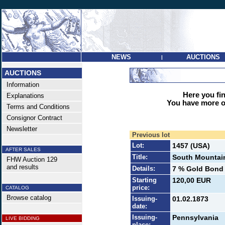
NEWS
AUCTIONS
|
AUCTIONS
Information
Here you find
Explanations
You have more op
Terms and Conditions
Consignor Contract
Newsletter
Previous lot
Lot:
1457 (USA)
AFTER SALES
Title:
South Mountain
FHW Auction 129
and results
Details:
7 % Gold Bond 1
Starting
120,00 EUR
price:
CATALOG
Browse catalog
Issuing-
01.02.1873
date:
Issuing-
Pennsylvania
LIVE BIDDING
place: