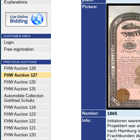
Explanations
Picture:
CUSTOMER AREA
Login
Free registration
PREVIOUS AUCTIONS
FHW Auction 128
FHW Auction 127
FHW Auction 126
FHW Auction 125
Automobile Collection
Gottfried Schultz
FHW Auction 124
Number:
1865
FHW Auction 123
Info:
Initiatoren war
FHW Auction 122
Projektiert war 
FHW Auction 121
nach Hamburg im
FHW Auction 120
Frachtkunden di