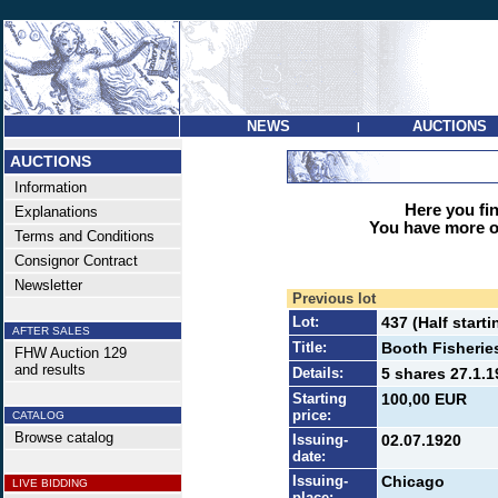
NEWS
AUCTIONS
|
AUCTIONS
Information
Here you find
Explanations
You have more op
Terms and Conditions
Consignor Contract
Newsletter
Previous lot
Lot:
437 (Half starti
AFTER SALES
Title:
Booth Fisherie
FHW Auction 129
and results
Details:
5 shares 27.1.1
Starting
100,00 EUR
price:
CATALOG
Browse catalog
Issuing-
02.07.1920
date:
Issuing-
Chicago
LIVE BIDDING
place: