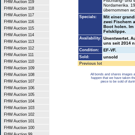
Fischfang- und 
FHW Auction 119
Nordamerika. 19
FHW Auction 118
übernommen wo
FHW Auction 117
Specials:
Mit einer grand
FHW Auction 116
zwei Fischern a
Boot holen. Im
FHW Auction 115
Felsklippe.
FHW Auction 114
Availability:
Unentwertet. A
FHW Auction 113
uns seit 2014 
FHW Auction 112
Condition:
EF-VF.
FHW Auction 111
Sold:
unsold
FHW Auction 110
Previous lot
FHW Auction 109
FHW Auction 108
All bonds and shares images a
happen that we have taken th
FHW Auction 107
piece to be sold of duri
FHW Auction 106
FHW Auction 105
FHW Auction 104
FHW Auction 103
FHW Auction 102
FHW Auction 101
FHW Auction 100
FHW Auction 99