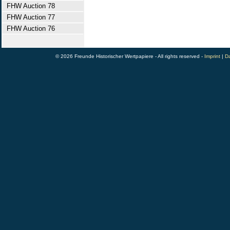
FHW Auction 78
FHW Auction 77
FHW Auction 76
© 2026 Freunde Historischer Wertpapiere - All rights reserved -
Imprint
|
Da