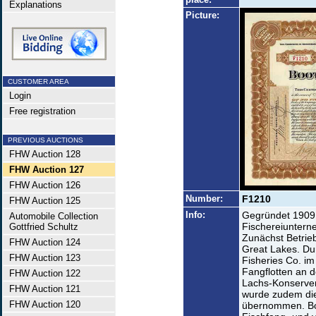
Explanations
Picture:
CUSTOMER AREA
Login
Free registration
PREVIOUS AUCTIONS
FHW Auction 128
FHW Auction 127
FHW Auction 126
Number:
F1210
FHW Auction 125
Info:
Gegründet 1909
Automobile Collection
Fischereiunterne
Gottfried Schultz
Zunächst Betrieb
FHW Auction 124
Great Lakes. D
FHW Auction 123
Fisheries Co. i
Fangflotten an d
FHW Auction 122
Lachs-Konserven
FHW Auction 121
wurde zudem di
FHW Auction 120
übernommen. Boo