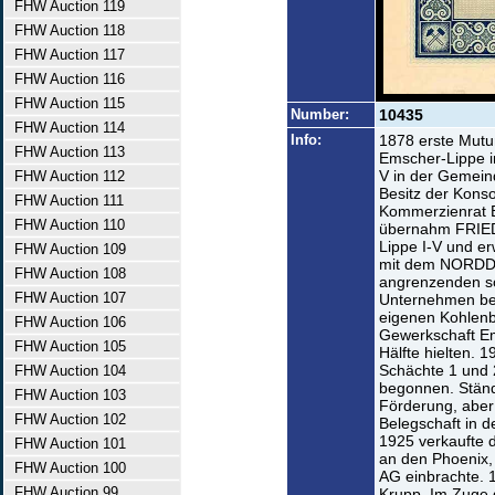
FHW Auction 119
FHW Auction 118
FHW Auction 117
FHW Auction 116
FHW Auction 115
Number:
10435
FHW Auction 114
Info:
1878 erste Mutu
FHW Auction 113
Emscher-Lippe i
V in der Gemein
FHW Auction 112
Besitz der Konso
FHW Auction 111
Kommerzienrat B
FHW Auction 110
übernahm FRIED
Lippe I-V und er
FHW Auction 109
mit dem NORDD
FHW Auction 108
angrenzenden so
FHW Auction 107
Unternehmen be
eigenen Kohlenb
FHW Auction 106
Gewerkschaft Em
FHW Auction 105
Hälfte hielten. 
Schächte 1 und 
FHW Auction 104
begonnen. Ständ
FHW Auction 103
Förderung, aber
FHW Auction 102
Belegschaft in d
1925 verkaufte 
FHW Auction 101
an den Phoenix, 
FHW Auction 100
AG einbrachte. 1
FHW Auction 99
Krupp. Im Zuge 