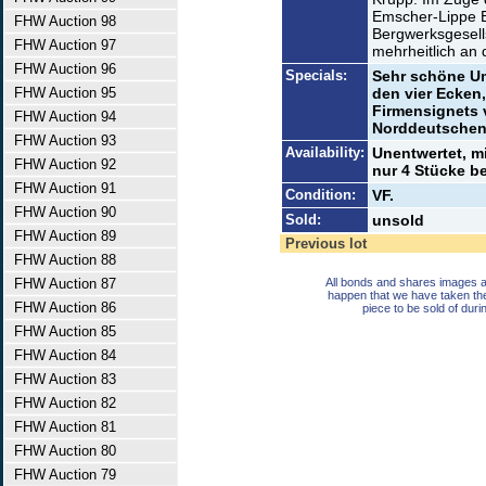
Emscher-Lippe B
FHW Auction 98
Bergwerksgesell
FHW Auction 97
mehrheitlich an 
FHW Auction 96
Specials:
Sehr schöne U
FHW Auction 95
den vier Ecken
Firmensignets 
FHW Auction 94
Norddeutschen 
FHW Auction 93
Availability:
Unentwertet, mi
FHW Auction 92
nur 4 Stücke be
FHW Auction 91
Condition:
VF.
FHW Auction 90
Sold:
unsold
FHW Auction 89
Previous lot
FHW Auction 88
FHW Auction 87
All bonds and shares images a
happen that we have taken th
FHW Auction 86
piece to be sold of duri
FHW Auction 85
FHW Auction 84
FHW Auction 83
FHW Auction 82
FHW Auction 81
FHW Auction 80
FHW Auction 79