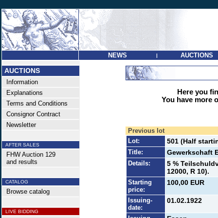
NEWS
AUCTIONS
|
AUCTIONS
Information
Here you find
Explanations
You have more op
Terms and Conditions
Consignor Contract
Newsletter
Previous lot
Lot:
501 (Half starti
AFTER SALES
Title:
Gewerkschaft 
FHW Auction 129
and results
Details:
5 % Teilschuldv
12000, R 10).
Starting
100,00 EUR
CATALOG
price:
Browse catalog
Issuing-
01.02.1922
date:
LIVE BIDDING