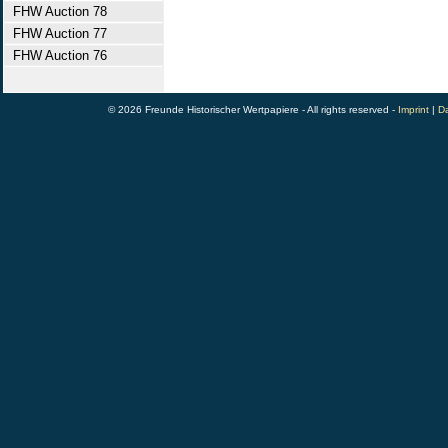
FHW Auction 78
FHW Auction 77
FHW Auction 76
© 2026 Freunde Historischer Wertpapiere - All rights reserved -
Imprint
|
Da