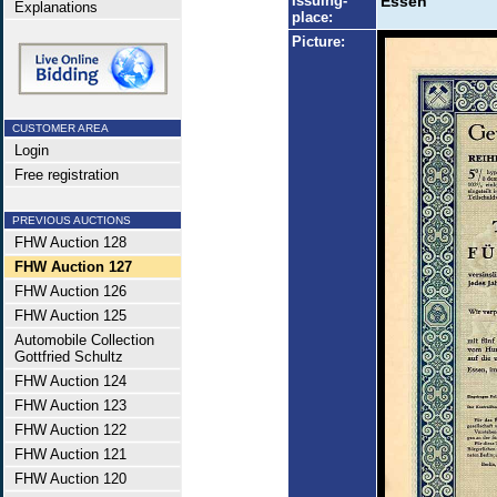
Issuing-
Essen
Explanations
place:
Picture:
CUSTOMER AREA
Login
Free registration
PREVIOUS AUCTIONS
FHW Auction 128
FHW Auction 127
FHW Auction 126
FHW Auction 125
Automobile Collection
Gottfried Schultz
FHW Auction 124
FHW Auction 123
FHW Auction 122
FHW Auction 121
FHW Auction 120