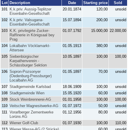
Lot
Description
Date
Starting price
Sold
101
K.k.priv. Aussig-Teplitzer
20.01.1874
120,00
unsold
Eisenbahn-Gesellschaft
102
K.k.priv. Valsugana-
15.07.1894
200,00
unsold
Eisenbahn-Gesellschaft
103
K.K. privilegirte Zucker-
01.07.1792
15.000,00
22.000,00
Raffinerie in Königsaal bey
Prag
104
Lokalbahn Vöcklamarkt-
01.05.1913
380,00
unsold
Attersee
105
Siebenbürgischer
10.05.1897
100,00
100,00
Karpathenverein -
Schässburger Sektion
106
Sopron-Pozsonyer
01.05.1897
70,00
unsold
(Oedenburg-Pressburger)
Localbahn AG
107
Stadtgemeinde Karlsbad
18.06.1909
100,00
unsold
108
Stadtgemeinde Wien
15.05.1920
60,00
unsold
109
Stock Weinbrennerei-AG
01.01.1958
100,00
100,00
110
Veitscher Magnesitwerke-AG
01.07.1972
50,00
unsold
111
Vorarlberger Zementwerke
01.12.1956
80,00
unsold
Lorüns AG
112
Wiener Golf-Club
01.07.1930
100,00
110,00
113
Wiener Messe-AG (2 Stücke)
60,00
unsold