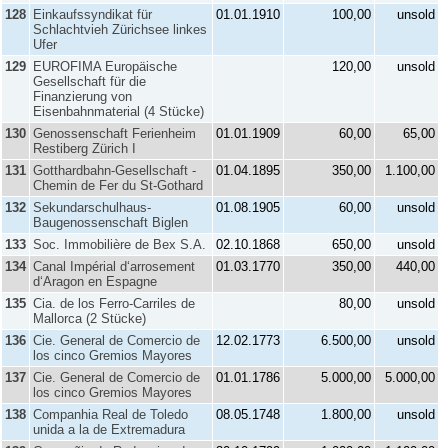
128
Einkaufssyndikat für
01.01.1910
100,00
unsold
Schlachtvieh Zürichsee linkes
Ufer
129
EUROFIMA Europäische
120,00
unsold
Gesellschaft für die
Finanzierung von
Eisenbahnmaterial (4 Stücke)
130
Genossenschaft Ferienheim
01.01.1909
60,00
65,00
Restiberg Zürich I
131
Gotthardbahn-Gesellschaft -
01.04.1895
350,00
1.100,00
Chemin de Fer du St-Gothard
132
Sekundarschulhaus-
01.08.1905
60,00
unsold
Baugenossenschaft Biglen
133
Soc. Immobilière de Bex S.A.
02.10.1868
650,00
unsold
134
Canal Impérial d‘arrosement
01.03.1770
350,00
440,00
d‘Aragon en Espagne
135
Cia. de los Ferro-Carriles de
80,00
unsold
Mallorca (2 Stücke)
136
Cie. General de Comercio de
12.02.1773
6.500,00
unsold
los cinco Gremios Mayores
137
Cie. General de Comercio de
01.01.1786
5.000,00
5.000,00
los cinco Gremios Mayores
138
Companhia Real de Toledo
08.05.1748
1.800,00
unsold
unida a la de Extremadura