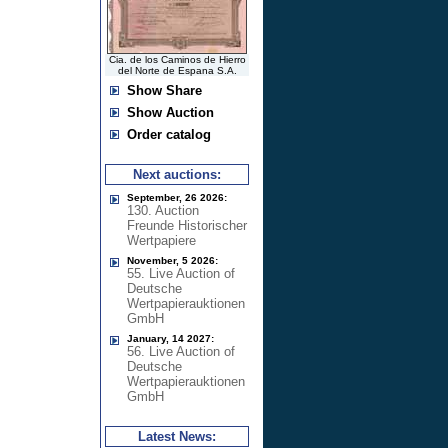
Cia. de los Caminos de Hierro
del Norte de Espana S.A.
Show Share
Show Auction
Order catalog
Next auctions:
September, 26 2026:
130. Auction
Freunde Historischer
Wertpapiere
November, 5 2026:
55. Live Auction of
Deutsche
Wertpapierauktionen
GmbH
January, 14 2027:
56. Live Auction of
Deutsche
Wertpapierauktionen
GmbH
Latest News: