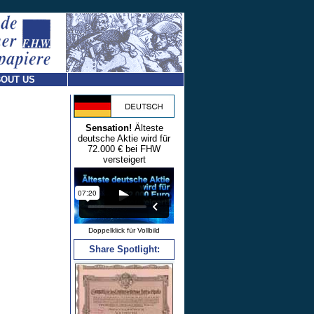
OUT US
Sensation!
Älteste
deutsche Aktie wird für
72.000 € bei FHW
versteigert
Doppelklick für Vollbild
Share Spotlight: