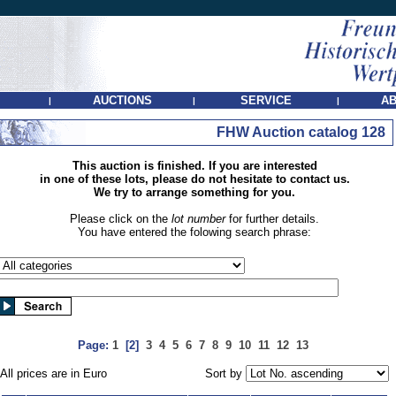
AUCTIONS
SERVICE
AB
|
|
|
FHW Auction catalog 128
This auction is finished. If you are interested
in one of these lots, please do not hesitate to contact us.
We try to arrange something for you.
Please click on the
lot number
for further details.
You have entered the folowing search phrase:
Page:
1
[2]
3
4
5
6
7
8
9
10
11
12
13
All prices are in Euro
Sort by