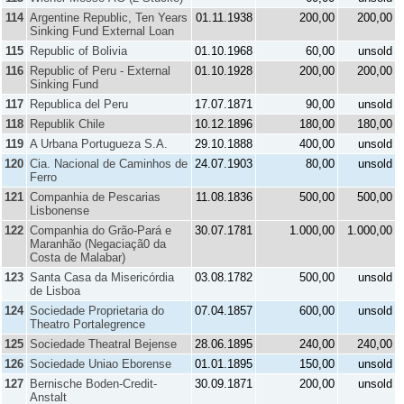
114
Argentine Republic, Ten Years
01.11.1938
200,00
200,00
Sinking Fund External Loan
115
Republic of Bolivia
01.10.1968
60,00
unsold
116
Republic of Peru - External
01.10.1928
200,00
200,00
Sinking Fund
117
Republica del Peru
17.07.1871
90,00
unsold
118
Republik Chile
10.12.1896
180,00
180,00
119
A Urbana Portugueza S.A.
29.10.1888
400,00
unsold
120
Cia. Nacional de Caminhos de
24.07.1903
80,00
unsold
Ferro
121
Companhia de Pescarias
11.08.1836
500,00
500,00
Lisbonense
122
Companhia do Grão-Pará e
30.07.1781
1.000,00
1.000,00
Maranhão (Negaciaçã0 da
Costa de Malabar)
123
Santa Casa da Misericórdia
03.08.1782
500,00
unsold
de Lisboa
124
Sociedade Proprietaria do
07.04.1857
600,00
unsold
Theatro Portalegrence
125
Sociedade Theatral Bejense
28.06.1895
240,00
240,00
126
Sociedade Uniao Eborense
01.01.1895
150,00
unsold
127
Bernische Boden-Credit-
30.09.1871
200,00
unsold
Anstalt