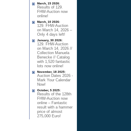
March, 15 2026:
Results of 129.
FHW-Auction now
online!
March, 10 2026:
129. FHW-Auction
on March 14, 2026 –
Only 4 days left!
January, 30 2026:
129. FHW-Auction
on March 14, 2026 //
Collection Manuela
Benecke // Catalog
with 1,520 fantastic
lots now online!
November, 18 2025:
Auction Dates 2026 -
Mark Your Calendar
Now!
October, 5 2025:
Results of the 128th
FHW-Auction now
online – Fantastic
result with a hammer
price of almost
275,000 Euro!