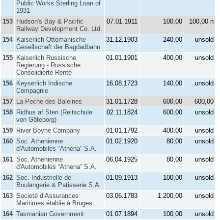
Public Works Sterling Loan of
1931
153
Hudson's Bay & Pacific
07.01.1911
100,00
100,00 n
Railway Development Co. Ltd.
154
Kaiserlich Ottomanische
31.12.1903
240,00
unsold
Gesellschaft der Bagdadbahn
155
Kaiserlich Russische
01.01.1901
400,00
unsold
Regierung - Russische
Consolidierte Rente
156
Keyserlich Indische
16.08.1723
140,00
unsold
Compagnie
157
La Peche des Baleines
31.01.1728
600,00
600,00
158
Ridhus af Sten (Reitschule
02.11.1824
600,00
unsold
von Göteborg)
159
River Boyne Company
01.01.1792
400,00
unsold
160
Soc. Athenienne
01.02.1920
80,00
unsold
d'Automobiles “Athena” S.A.
161
Soc. Athenienne
06.04.1925
80,00
unsold
d'Automobiles “Athena” S.A.
162
Soc. Industrielle de
01.09.1913
100,00
unsold
Boulangerie & Patisserie S.A.
163
Societé d’Assurances
03.06.1783
1.200,00
unsold
Maritimes établie à Bruges
164
Tasmanian Government
01.07.1894
100,00
unsold