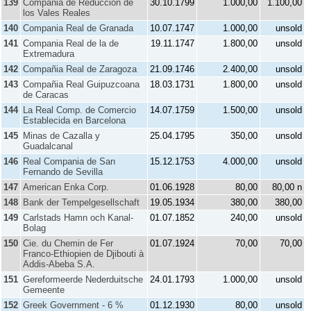
139
Compañia de Reduccion de
30.10.1799
1.000,00
1.100,00
los Vales Reales
140
Compania Real de Granada
10.07.1747
1.000,00
unsold
141
Compania Real de la de
19.11.1747
1.800,00
unsold
Extremadura
142
Compañia Real de Zaragoza
21.09.1746
2.400,00
unsold
143
Compañia Real Guipuzcoana
18.03.1731
1.800,00
unsold
de Caracas
144
La Real Comp. de Comercio
14.07.1759
1.500,00
unsold
Establecida en Barcelona
145
Minas de Cazalla y
25.04.1795
350,00
unsold
Guadalcanal
146
Real Compania de San
15.12.1753
4.000,00
unsold
Fernando de Sevilla
147
American Enka Corp.
01.06.1928
80,00
80,00 n
148
Bank der Tempelgesellschaft
19.05.1934
380,00
380,00
149
Carlstads Hamn och Kanal-
01.07.1852
240,00
unsold
Bolag
150
Cie. du Chemin de Fer
01.07.1924
70,00
70,00
Franco-Ethiopien de Djibouti à
Addis-Abeba S.A.
151
Gereformeerde Nederduitsche
24.01.1793
1.000,00
unsold
Gemeente
152
Greek Government - 6 %
01.12.1930
80,00
unsold