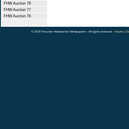
FHW Auction 78
FHW Auction 77
FHW Auction 76
© 2026 Freunde Historischer Wertpapiere - All rights reserved -
Imprint
|
Da