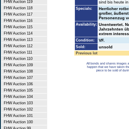
FHW Auction 119
sind bis heute in
FHW Auction 118
Specials:
Herrlicher rot
großer, äußerst
FHW Auction 117
Personenzug v
FHW Auction 116
Availability:
Unentwertet. N
FHW Auction 115
Jahrzehnten üb
FHW Auction 114
extrem interes
FHW Auction 113
Condition:
VF.
FHW Auction 112
Sold:
unsold
FHW Auction 111
Previous lot
FHW Auction 110
All bonds and shares images a
FHW Auction 109
happen that we have taken th
piece to be sold of duri
FHW Auction 108
FHW Auction 107
FHW Auction 106
FHW Auction 105
FHW Auction 104
FHW Auction 103
FHW Auction 102
FHW Auction 101
FHW Auction 100
FHW Auction 99