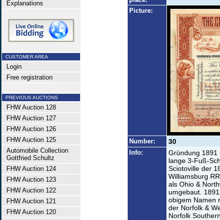
Explanations
Picture:
CUSTOMER AREA
Login
Free registration
PREVIOUS AUCTIONS
FHW Auction 128
FHW Auction 127
FHW Auction 126
FHW Auction 125
Number:
30
Automobile Collection
Info:
Gründung 1891 i
Gottfried Schultz
lange 3-Fuß-Sch
Sciotoville der 
FHW Auction 124
Williamsburg RR
FHW Auction 123
als Ohio & Nort
FHW Auction 122
umgebaut. 1891 
obigem Namen re
FHW Auction 121
der Norfolk & W
FHW Auction 120
Norfolk Southern