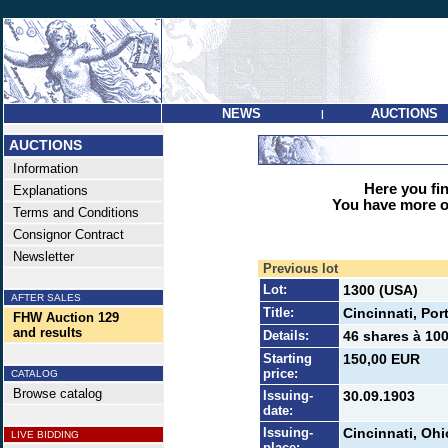
NEWS
AUCTIONS
|
AUCTIONS
Information
Here you find
Explanations
You have more op
Terms and Conditions
Consignor Contract
Newsletter
Previous lot
Lot:
1300 (USA)
AFTER SALES
Title:
Cincinnati, Por
FHW Auction 129
and results
Details:
46 shares à 100
Starting
150,00 EUR
price:
CATALOG
Browse catalog
Issuing-
30.09.1903
date:
Issuing-
Cincinnati, Ohi
LIVE BIDDING
place: