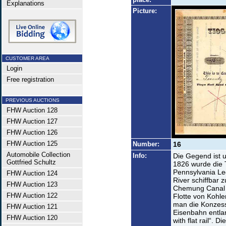
Explanations
Picture:
CUSTOMER AREA
Login
Free registration
PREVIOUS AUCTIONS
FHW Auction 128
FHW Auction 127
FHW Auction 126
FHW Auction 125
Number:
16
Automobile Collection
Info:
Die Gegend ist 
Gottfried Schultz
1826 wurde die 
Pennsylvania Le
FHW Auction 124
River schiffbar 
FHW Auction 123
Chemung Canal 
FHW Auction 122
Flotte von Kohl
man die Konzess
FHW Auction 121
Eisenbahn entla
FHW Auction 120
with flat rail“. 