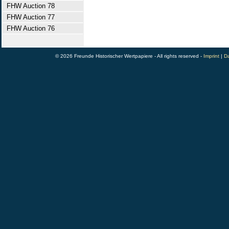
FHW Auction 78
FHW Auction 77
FHW Auction 76
© 2026 Freunde Historischer Wertpapiere - All rights reserved -
Imprint
|
Da