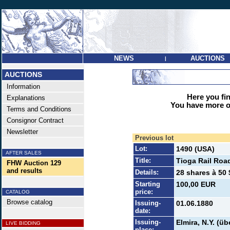
NEWS
AUCTIONS
|
AUCTIONS
Information
Here you find
Explanations
You have more op
Terms and Conditions
Consignor Contract
Newsletter
Previous lot
Lot:
1490 (USA)
AFTER SALES
Title:
Tioga Rail Roa
FHW Auction 129
and results
Details:
28 shares à 50 
Starting
100,00 EUR
price:
CATALOG
Browse catalog
Issuing-
01.06.1880
date:
Issuing-
Elmira, N.Y. (ü
LIVE BIDDING
place: