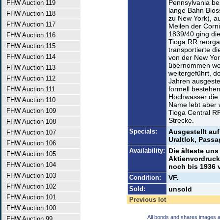
Pennsylvania be
FHW Auction 119
lange Bahn Blos
FHW Auction 118
zu New York), a
FHW Auction 117
Meilen der Corni
1839/40 ging die
FHW Auction 116
Tioga RR reorgan
FHW Auction 115
transportierte d
FHW Auction 114
von der New Yor
übernommen word
FHW Auction 113
weitergeführt, d
FHW Auction 112
Jahren ausgestel
formell bestehe
FHW Auction 111
Hochwasser die a
FHW Auction 110
Name lebt aber 
FHW Auction 109
Tioga Central RR
Strecke.
FHW Auction 108
Specials:
Ausgestellt auf
FHW Auction 107
Uraltlok, Pass
FHW Auction 106
Availability:
Die älteste uns
FHW Auction 105
Aktienvordruc
FHW Auction 104
noch bis 1936 
FHW Auction 103
Condition:
VF.
FHW Auction 102
Sold:
unsold
FHW Auction 101
Previous lot
FHW Auction 100
All bonds and shares images a
FHW Auction 99