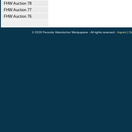
FHW Auction 78
FHW Auction 77
FHW Auction 76
© 2026 Freunde Historischer Wertpapiere - All rights reserved -
Imprint
|
Da