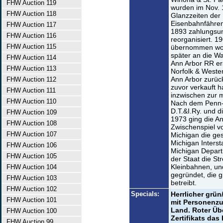
FHW Auction 119
wurden im Nov. 1
FHW Auction 118
Glanzzeiten der
Eisenbahnfähren
FHW Auction 117
1893 zahlungsun
FHW Auction 116
reorganisiert. 1
FHW Auction 115
übernommen wor
später an die W
FHW Auction 114
Ann Arbor RR ers
FHW Auction 113
Norfolk & Wester
Ann Arbor zurück
FHW Auction 112
zuvor verkauft ha
FHW Auction 111
inzwischen zur 
FHW Auction 110
Nach dem Penn-
D.T.&I.Ry. und d
FHW Auction 109
1973 ging die A
FHW Auction 108
Zwischenspiel v
FHW Auction 107
Michigan die ges
Michigan Interst
FHW Auction 106
Michigan Departm
FHW Auction 105
der Staat die St
Kleinbahnen, un
FHW Auction 104
gegründet, die g
FHW Auction 103
betreibt.
FHW Auction 102
Specials:
Herrlicher grün
FHW Auction 101
mit Personenzu
Land. Roter Üb
FHW Auction 100
Zertifikats das
FHW Auction 99