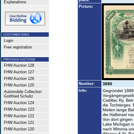
Explanations
Picture:
CUSTOMER AREA
Login
Free registration
PREVIOUS AUCTIONS
FHW Auction 128
FHW Auction 127
FHW Auction 126
Number:
3890
FHW Auction 125
Info:
Gegründet 1888 
Automobile Collection
Vorgängergesells
Gottfried Schultz
Cadillac Ry. Bet
FHW Auction 124
die Tochterges. 
FHW Auction 123
Meilen lange Ba
die Halbinsel na
FHW Auction 122
Von dort gingen
FHW Auction 121
Lake Michigan n
nach Winona und
FHW Auction 120
Winona & St. Pa