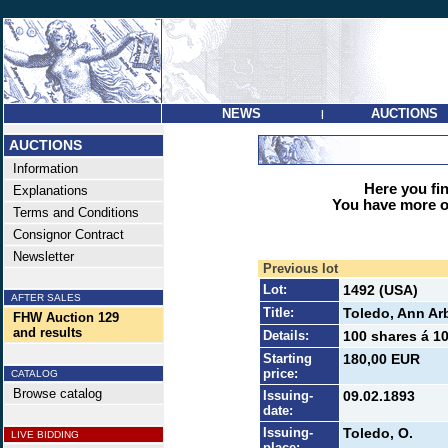
NEWS
AUCTIONS
|
AUCTIONS
Information
Here you find
Explanations
You have more op
Terms and Conditions
Consignor Contract
Newsletter
Previous lot
Lot:
1492 (USA)
AFTER SALES
Title:
Toledo, Ann Ar
FHW Auction 129
and results
Details:
100 shares á 10
Starting
180,00 EUR
price:
CATALOG
Browse catalog
Issuing-
09.02.1893
date:
Issuing-
Toledo, O.
LIVE BIDDING
place: