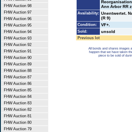
Reorganisation
FHW Auction 98
Ann Arbor RR z
FHW Auction 97
Availability:
Unentwertet. N
(R 9)
FHW Auction 96
Condition:
VF+.
FHW Auction 95
Sold:
unsold
FHW Auction 94
Previous lot
FHW Auction 93
FHW Auction 92
All bonds and shares images a
FHW Auction 91
happen that we have taken th
piece to be sold of duri
FHW Auction 90
FHW Auction 89
FHW Auction 88
FHW Auction 87
FHW Auction 86
FHW Auction 85
FHW Auction 84
FHW Auction 83
FHW Auction 82
FHW Auction 81
FHW Auction 80
FHW Auction 79