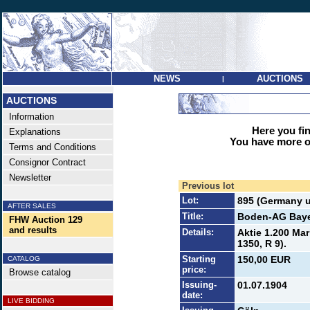
NEWS
AUCTIONS
|
AUCTIONS
Information
Here you find
Explanations
You have more op
Terms and Conditions
Consignor Contract
Newsletter
Previous lot
Lot:
895 (Germany u
AFTER SALES
Title:
Boden-AG Baye
FHW Auction 129
and results
Details:
Aktie 1.200 Mar
1350, R 9).
Starting
150,00 EUR
CATALOG
price:
Browse catalog
Issuing-
01.07.1904
date:
LIVE BIDDING