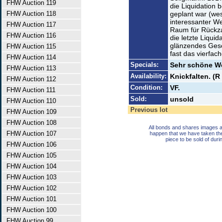
FHW Auction 119
die Liquidation
FHW Auction 118
geplant war (we
interessanter We
FHW Auction 117
Raum für Rückza
FHW Auction 116
die letzte Liquid
glänzendes Gesc
FHW Auction 115
fast das vierfac
FHW Auction 114
Specials:
Sehr schöne W
FHW Auction 113
Availability:
Knickfalten. (R 
FHW Auction 112
Condition:
VF.
FHW Auction 111
Sold:
unsold
FHW Auction 110
Previous lot
FHW Auction 109
FHW Auction 108
All bonds and shares images a
FHW Auction 107
happen that we have taken th
piece to be sold of duri
FHW Auction 106
FHW Auction 105
FHW Auction 104
FHW Auction 103
FHW Auction 102
FHW Auction 101
FHW Auction 100
FHW Auction 99