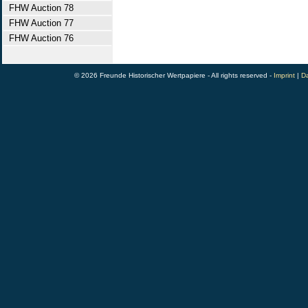
FHW Auction 78
FHW Auction 77
FHW Auction 76
© 2026 Freunde Historischer Wertpapiere - All rights reserved -
Imprint
|
Da