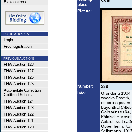
Issuing-
Cöln
Explanations
place:
Picture:
CUSTOMER AREA
Login
Free registration
PREVIOUS AUCTIONS
FHW Auction 128
FHW Auction 127
FHW Auction 126
FHW Auction 125
Number:
339
Automobile Collection
Info:
Gründung 1904 d
Gottfried Schultz
zwecks Erwerb, 
FHW Auction 124
eines insgesamt
Bayenthal (Alteb
FHW Auction 123
Goltsteinstraße,
FHW Auction 122
Kölnische Masch
FHW Auction 121
Aufsichtsrat saß
Oppenheim, Konsu
FHW Auction 120
Seligmann. 191