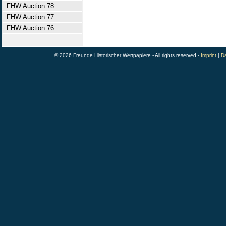
FHW Auction 78
FHW Auction 77
FHW Auction 76
© 2026 Freunde Historischer Wertpapiere - All rights reserved -
Imprint
|
Da