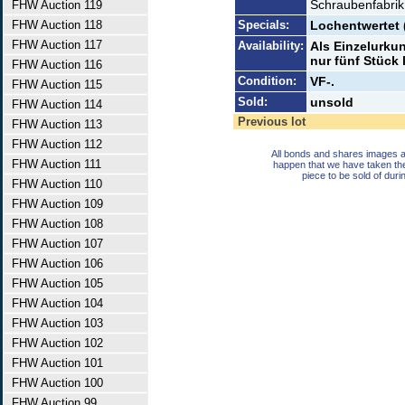
Schraubenfabrik 
FHW Auction 119
FHW Auction 118
Specials:
Lochentwertet 
FHW Auction 117
Availability:
Als Einzelurku
nur fünf Stück
FHW Auction 116
Condition:
VF-.
FHW Auction 115
Sold:
unsold
FHW Auction 114
Previous lot
FHW Auction 113
FHW Auction 112
All bonds and shares images a
FHW Auction 111
happen that we have taken th
piece to be sold of duri
FHW Auction 110
FHW Auction 109
FHW Auction 108
FHW Auction 107
FHW Auction 106
FHW Auction 105
FHW Auction 104
FHW Auction 103
FHW Auction 102
FHW Auction 101
FHW Auction 100
FHW Auction 99