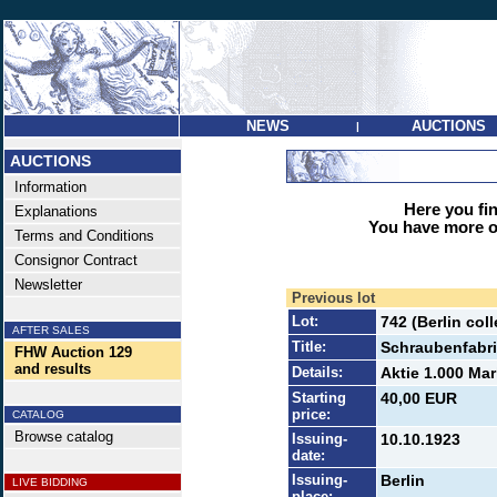
NEWS
AUCTIONS
|
AUCTIONS
Information
Here you find
Explanations
You have more op
Terms and Conditions
Consignor Contract
Newsletter
Previous lot
Lot:
742 (Berlin co
AFTER SALES
Title:
Schraubenfabr
FHW Auction 129
and results
Details:
Aktie 1.000 Mar
Starting
40,00 EUR
price:
CATALOG
Browse catalog
Issuing-
10.10.1923
date:
Issuing-
Berlin
LIVE BIDDING
place: