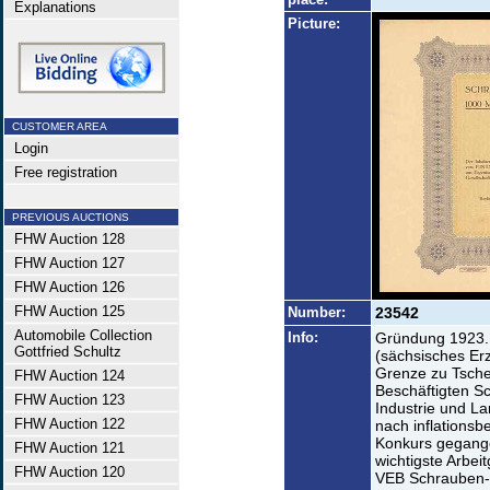
Explanations
Picture:
CUSTOMER AREA
Login
Free registration
PREVIOUS AUCTIONS
FHW Auction 128
FHW Auction 127
FHW Auction 126
FHW Auction 125
Number:
23542
Automobile Collection
Info:
Gründung 1923. 
Gottfried Schultz
(sächsisches Erz
Grenze zu Tschec
FHW Auction 124
Beschäftigten Sc
FHW Auction 123
Industrie und La
FHW Auction 122
nach inflationsb
Konkurs gegange
FHW Auction 121
wichtigste Arbei
FHW Auction 120
VEB Schrauben- 