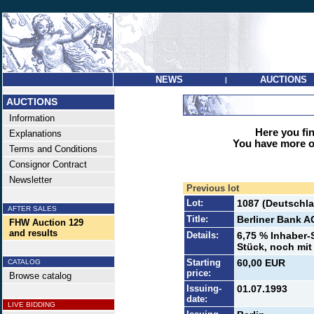
NEWS
AUCTIONS
|
AUCTIONS
Information
Here you find
Explanations
You have more op
Terms and Conditions
Consignor Contract
Newsletter
Previous lot
Lot:
1087 (Deutschla
AFTER SALES
Title:
Berliner Bank A
FHW Auction 129
and results
Details:
6,75 % Inhaber-
Stück, noch mit
Starting
60,00 EUR
CATALOG
price:
Browse catalog
Issuing-
01.07.1993
date:
LIVE BIDDING