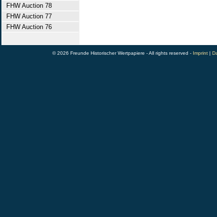
FHW Auction 78
FHW Auction 77
FHW Auction 76
© 2026 Freunde Historischer Wertpapiere - All rights reserved -
Imprint
|
Da