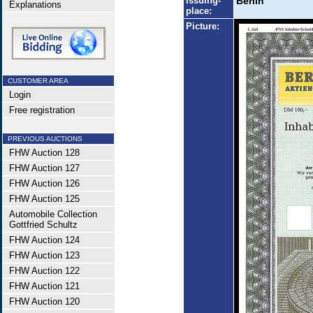
Issuing-
Berlin
Explanations
place:
Picture:
CUSTOMER AREA
Login
Free registration
PREVIOUS AUCTIONS
FHW Auction 128
FHW Auction 127
FHW Auction 126
FHW Auction 125
Automobile Collection
Gottfried Schultz
FHW Auction 124
FHW Auction 123
FHW Auction 122
FHW Auction 121
FHW Auction 120