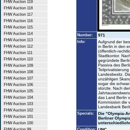
FHW Auction 119
FHW Auction 118
FHW Auction 117
FHW Auction 116
FHW Auction 115
FHW Auction 114
Number:
971
FHW Auction 113
Info:
Aufgrund der bes
FHW Auction 112
in Berlin in den 
(öffentlich-recht
FHW Auction 111
Stadtkontor. Nac
FHW Auction 110
gegründete Berli
Passiva des Berli
FHW Auction 109
Teilprivatisierun
FHW Auction 108
Landesbesitz. Di
FHW Auction 107
unzähligen Skand
sogar die schwar
FHW Auction 106
stürzte. Nach d
FHW Auction 105
Jahrtausendwende
FHW Auction 104
das Land Berlin v
Kommission die v
FHW Auction 103
Landesbank Berli
FHW Auction 102
Specials:
Die “Olympia-An
FHW Auction 101
Berliner Olympi
unterschiedlich
FHW Auction 100
FHW Auction 99
Condition:
UNC.