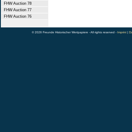
FHW Auction 78
FHW Auction 77
FHW Auction 76
© 2026 Freunde Historischer Wertpapiere - All rights reserved -
Imprint
|
Da