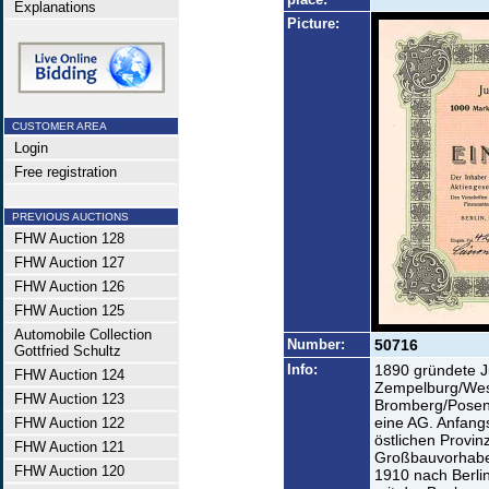
Explanations
Picture:
CUSTOMER AREA
Login
Free registration
PREVIOUS AUCTIONS
FHW Auction 128
FHW Auction 127
FHW Auction 126
FHW Auction 125
Automobile Collection
Number:
50716
Gottfried Schultz
Info:
1890 gründete Ju
FHW Auction 124
Zempelburg/Wes
FHW Auction 123
Bromberg/Posen
eine AG. Anfang
FHW Auction 122
östlichen Provi
FHW Auction 121
Großbauvorhaben
FHW Auction 120
1910 nach Berli