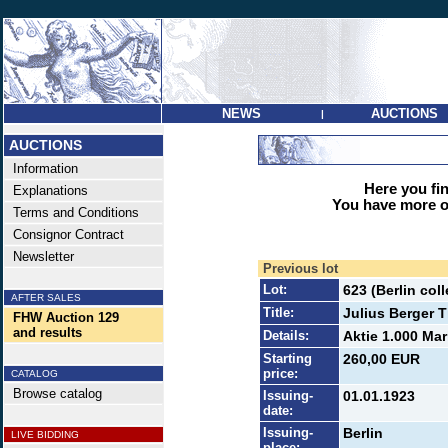
NEWS
AUCTIONS
|
AUCTIONS
Information
Here you find
Explanations
You have more op
Terms and Conditions
Consignor Contract
Newsletter
Previous lot
Lot:
623 (Berlin co
AFTER SALES
Title:
Julius Berger 
FHW Auction 129
and results
Details:
Aktie 1.000 Mar
Starting
260,00 EUR
price:
CATALOG
Browse catalog
Issuing-
01.01.1923
date:
Issuing-
Berlin
LIVE BIDDING
place: