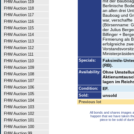
mit der Bauboag
FHW Auction 119
Berlinische Bode
FHW Auction 118
an allen drei Un
FHW Auction 117
Bauboag und Grü
war, verschaffte
FHW Auction 116
(Börsenname: Gr
FHW Auction 115
der Julius Berg
Bilfinger + Berg
FHW Auction 114
Firmierung als B
FHW Auction 113
erfolgreiche zw
FHW Auction 112
Vorstandsvorsit
Ministerpräside
FHW Auction 111
Specials:
Faksimile-Unter
FHW Auction 110
(RB).
FHW Auction 109
Availability:
Ohne Umstellu
FHW Auction 108
Aktienumtausch
FHW Auction 107
lagen im Reich
FHW Auction 106
Condition:
EF.
FHW Auction 105
Sold:
unsold
FHW Auction 104
Previous lot
FHW Auction 103
All bonds and shares images a
FHW Auction 102
happen that we have taken th
FHW Auction 101
piece to be sold of duri
FHW Auction 100
FHW Auction 99