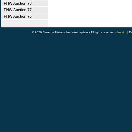
FHW Auction 78
FHW Auction 77
FHW Auction 76
© 2026 Freunde Historischer Wertpapiere - All rights reserved -
Imprint
|
Da