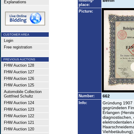
Issuing-
Berlin
Explanations
place:
Picture:
CUSTOMER AREA
Login
Free registration
PREVIOUS AUCTIONS
FHW Auction 128
FHW Auction 127
FHW Auction 126
FHW Auction 125
Automobile Collection
Number:
662
Gottfried Schultz
FHW Auction 124
Info:
Gründung 1907 i
gegründeten Firm
FHW Auction 123
Erlangen (Herst
FHW Auction 122
diagnostischen, 
elektrodentalen 
FHW Auction 121
Haarschneidemas
FHW Auction 120
Viehbetäubung).