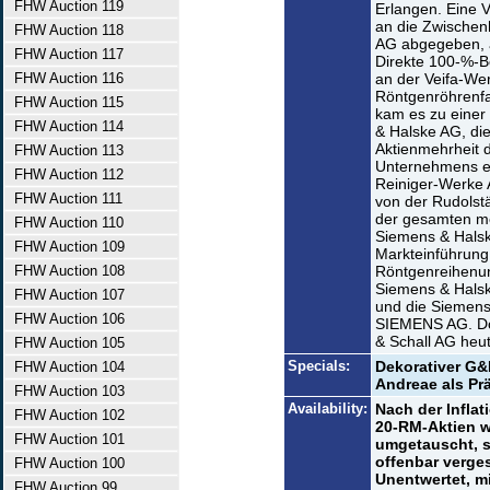
FHW Auction 119
Erlangen. Eine 
an die Zwischen
FHW Auction 118
AG abgegeben, a
FHW Auction 117
Direkte 100-%-B
FHW Auction 116
an der Veifa-Wer
Röntgenröhrenfa
FHW Auction 115
kam es zu einer
FHW Auction 114
& Halske AG, d
Aktienmehrheit d
FHW Auction 113
Unternehmens e
FHW Auction 112
Reiniger-Werke A
FHW Auction 111
von der Rudolst
der gesamten me
FHW Auction 110
Siemens & Halsk
FHW Auction 109
Markteinführung
FHW Auction 108
Röntgenreihenun
Siemens & Hals
FHW Auction 107
und die Siemens
FHW Auction 106
SIEMENS AG. Dor
& Schall AG heu
FHW Auction 105
Specials:
Dekorativer G&
FHW Auction 104
Andreae als Prä
FHW Auction 103
Availability:
Nach der Inflat
FHW Auction 102
20-RM-Aktien w
FHW Auction 101
umgetauscht, s
offenbar verge
FHW Auction 100
Unentwertet, m
FHW Auction 99