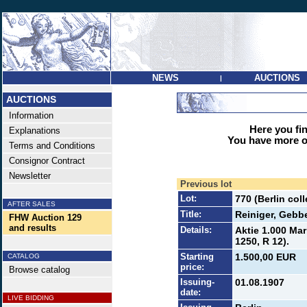
NEWS
AUCTIONS
|
AUCTIONS
Information
Here you find
Explanations
You have more op
Terms and Conditions
Consignor Contract
Newsletter
Previous lot
Lot:
770 (Berlin co
AFTER SALES
Title:
Reiniger, Gebbe
FHW Auction 129
and results
Details:
Aktie 1.000 Mar
1250, R 12).
Starting
1.500,00 EUR
CATALOG
price:
Browse catalog
Issuing-
01.08.1907
date:
LIVE BIDDING