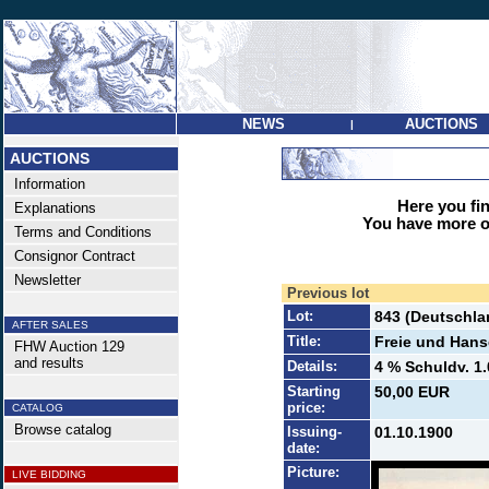
NEWS
AUCTIONS
|
AUCTIONS
Information
Here you find
Explanations
You have more op
Terms and Conditions
Consignor Contract
Newsletter
Previous lot
Lot:
843 (Deutschlan
AFTER SALES
Title:
Freie und Han
FHW Auction 129
and results
Details:
4 % Schuldv. 1.
Starting
50,00 EUR
price:
CATALOG
Browse catalog
Issuing-
01.10.1900
date:
Picture:
LIVE BIDDING