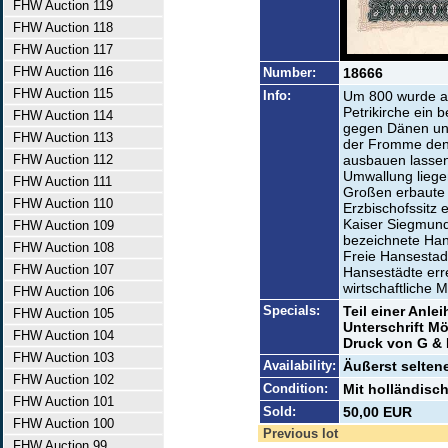
FHW Auction 119
FHW Auction 118
FHW Auction 117
FHW Auction 116
Number:
18666
FHW Auction 115
Info:
Um 800 wurde au
Petrikirche ein 
FHW Auction 114
gegen Dänen un
FHW Auction 113
der Fromme den 
FHW Auction 112
ausbauen lassen
Umwallung liege
FHW Auction 111
Großen erbaute 
FHW Auction 110
Erzbischofssitz 
Kaiser Siegmund
FHW Auction 109
bezeichnete Han
FHW Auction 108
Freie Hansestadt
FHW Auction 107
Hansestädte err
wirtschaftliche 
FHW Auction 106
Specials:
Teil einer Anle
FHW Auction 105
Unterschrift M
FHW Auction 104
Druck von G & 
FHW Auction 103
Availability:
Äußerst selten
FHW Auction 102
Condition:
Mit holländisc
FHW Auction 101
Sold:
50,00 EUR
FHW Auction 100
Previous lot
FHW Auction 99