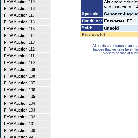
FHW Auction 119
Aktionäre erhiel
von insgesamt 1
FHW Auction 118
Specials:
Schöner Jugends
FHW Auction 117
Condition:
Entwertet. EF.
FHW Auction 116
Sold:
unsold
FHW Auction 115
Previous lot
FHW Auction 114
FHW Auction 113
All bonds and shares images a
FHW Auction 112
happen that we have taken th
piece to be sold of duri
FHW Auction 111
FHW Auction 110
FHW Auction 109
FHW Auction 108
FHW Auction 107
FHW Auction 106
FHW Auction 105
FHW Auction 104
FHW Auction 103
FHW Auction 102
FHW Auction 101
FHW Auction 100
FHW Auction 99