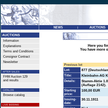
NEWS
AUCTIONS
|
AUCTIONS
Information
Here you find
Explanations
You have more op
Terms and Conditions
Consignor Contract
Newsletter
Previous lot
Lot:
877 (Deutschlan
AFTER SALES
Title:
Kleinbahn-AG K
FHW Auction 129
and results
Details:
Stamm-Aktie 1.0
(Auflage 2142).
Starting
100,00 EUR
CATALOG
price:
Browse catalog
Issuing-
30.11.1911
date:
LIVE BIDDING