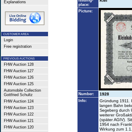
Issuing-
Kiel
Explanations
place:
Picture:
CUSTOMER AREA
Login
Free registration
PREVIOUS AUCTIONS
FHW Auction 128
FHW Auction 127
FHW Auction 126
FHW Auction 125
Automobile Collection
Number:
1928
Gottfried Schultz
Info:
Gründung 1911. I
FHW Auction 124
langen Bahn beku
FHW Auction 123
Segeberg durch 
FHW Auction 122
weiterer Großakt
(später AGIV). 
FHW Auction 121
1954 nach Frankfu
FHW Auction 120
Wirkung zum 1.1.