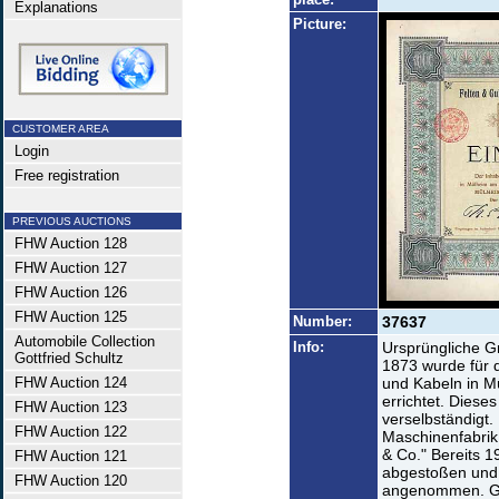
Explanations
Picture:
CUSTOMER AREA
Login
Free registration
PREVIOUS AUCTIONS
FHW Auction 128
FHW Auction 127
FHW Auction 126
FHW Auction 125
Number:
37637
Automobile Collection
Info:
Ursprüngliche Gr
Gottfried Schultz
1873 wurde für d
FHW Auction 124
und Kabeln in M
errichtet. Diese
FHW Auction 123
verselbständigt.
FHW Auction 122
Maschinenfabrik
& Co." Bereits 
FHW Auction 121
abgestoßen und 
FHW Auction 120
angenommen. Gro