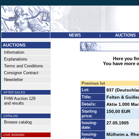
NEWS
AUCTIONS
|
AUCTIONS
Information
Here you find
Explanations
You have more op
Terms and Conditions
Consignor Contract
Newsletter
Previous lot
Lot:
837 (Deutschlan
AFTER SALES
Title:
Felten & Guil
FHW Auction 129
and results
Details:
Aktie 1.000 Mar
Starting
150,00 EUR
price:
CATALOG
Browse catalog
Issuing-
27.05.1905
date:
Issuing-
Mülheim a. Rhe
LIVE BIDDING
place: