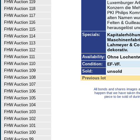
FHW Auction 119
Luxemburger Arb
Konzern die Meh
FHW Auction 118
PKI Philips Kom
FHW Auction 117
alten Namen wur
FHW Auction 116
Felten & Guille
herausgelöst un
FHW Auction 115
Specials:
Kapitalerhöhun
FHW Auction 114
Maschinenfabrik
FHW Auction 113
Lahmeyer & Co. 
dekorativ.
FHW Auction 112
FHW Auction 111
Availability:
Ohne Lochentw
FHW Auction 110
Condition:
EF-VF.
FHW Auction 109
Sold:
unsold
FHW Auction 108
Previous lot
FHW Auction 107
All bonds and shares images a
FHW Auction 106
happen that we have taken th
piece to be sold of duri
FHW Auction 105
FHW Auction 104
FHW Auction 103
FHW Auction 102
FHW Auction 101
FHW Auction 100
FHW Auction 99