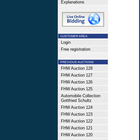
Explanations
CUSTOMER AREA
Login
Free registration
PREVIOUS AUCTIONS
FHW Auction 128
FHW Auction 127
FHW Auction 126
FHW Auction 125
Automobile Collection
Gottfried Schultz
FHW Auction 124
FHW Auction 123
FHW Auction 122
FHW Auction 121
FHW Auction 120