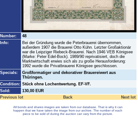
Number:
48
Info:
Bei der Gründung wurde die Peterbrauerei übernommen,
außerdem 1907 die Brauerei Otto Kühn. Letzter Großaktionär
war die Leipziger Riebeck-Brauerei. Nach 1946 VEB Königsee
(Marke: Peter Edel-Bock). 1989/90 reprivatisiert, doch die
Marktwirtschaft erwies sich als zu große Herausforderung:
1992 wurde die Privatbrauerei Königsee geschlossen.
Specials:
Großformatiger und dekorativer Brauereiwert aus
Thüringen.
Condition:
Stück ohne Lochentwertung. EF-VF.
Sold:
130,00 EUR
Previous lot
Back
Next lot
All bonds and shares images are taken from our database. That is why it can
happen that we have taken the image from our archive. The number of each
piece to be sold of during the auction can vary from the picture.