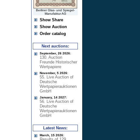
Berliner Glas- und Spiegel-
Manufaktur AG
Show Share
Show Auction
Order catalog
Next auctions:
September, 26 2026:
130. Auction
Freunde Historischer
Wertpapiere
November, 5 2026:
55. Live Auction of
Deutsche
Wertpapierauktionen
GmbH
January, 14 2027:
56. Live Auction of
Deutsche
Wertpapierauktionen
GmbH
Latest News:
March, 15 2026:
Results of 129.