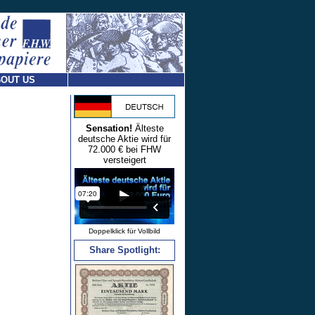
OUT US
Sensation!
Älteste
deutsche Aktie wird für
72.000 € bei FHW
versteigert
Doppelklick für Vollbild
Share Spotlight: