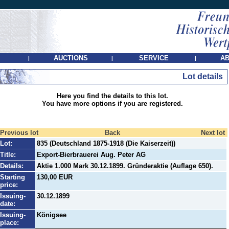
AUCTIONS
SERVICE
AB
|
|
|
Lot details
Here you find the details to this lot.
You have more options if you are registered.
Previous lot
Back
Next lot
Lot:
835 (Deutschland 1875-1918 (Die Kaiserzeit))
Title:
Export-Bierbrauerei Aug. Peter AG
Details:
Aktie 1.000 Mark 30.12.1899. Gründeraktie (Auflage 650).
Starting
130,00 EUR
price:
Issuing-
30.12.1899
date:
Issuing-
Königsee
place: