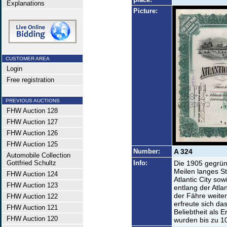
Explanations
Picture:
CUSTOMER AREA
Login
Free registration
PREVIOUS AUCTIONS
FHW Auction 128
FHW Auction 127
FHW Auction 126
FHW Auction 125
Number:
A 324
Automobile Collection
Gottfried Schultz
Info:
Die 1905 gegrün
Meilen langes S
FHW Auction 124
Atlantic City so
FHW Auction 123
entlang der Atla
der Fähre weite
FHW Auction 122
erfreute sich da
FHW Auction 121
Beliebtheit als 
FHW Auction 120
wurden bis zu 10