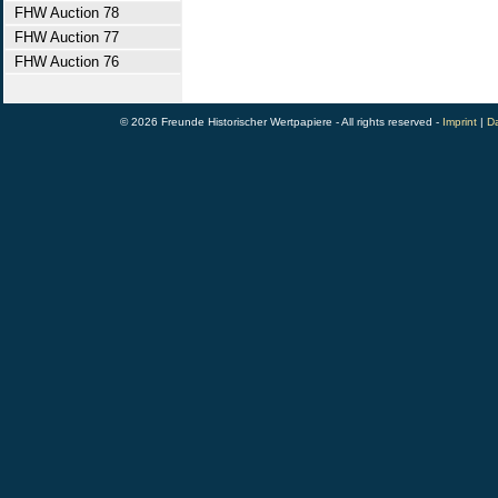
FHW Auction 78
FHW Auction 77
FHW Auction 76
© 2026 Freunde Historischer Wertpapiere - All rights reserved -
Imprint
|
Da