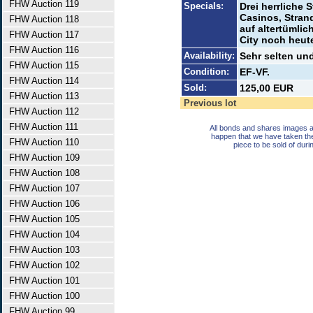
FHW Auction 119
Specials:
Drei herrliche 
Casinos, Stran
FHW Auction 118
auf altertümlic
FHW Auction 117
City noch heute
FHW Auction 116
Availability:
Sehr selten un
FHW Auction 115
Condition:
EF-VF.
FHW Auction 114
Sold:
125,00 EUR
FHW Auction 113
Previous lot
FHW Auction 112
FHW Auction 111
All bonds and shares images a
happen that we have taken th
FHW Auction 110
piece to be sold of duri
FHW Auction 109
FHW Auction 108
FHW Auction 107
FHW Auction 106
FHW Auction 105
FHW Auction 104
FHW Auction 103
FHW Auction 102
FHW Auction 101
FHW Auction 100
FHW Auction 99