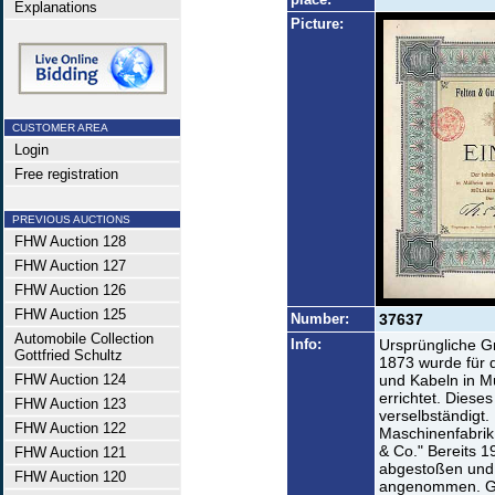
Explanations
Picture:
CUSTOMER AREA
Login
Free registration
PREVIOUS AUCTIONS
FHW Auction 128
FHW Auction 127
FHW Auction 126
FHW Auction 125
Number:
37637
Automobile Collection
Info:
Ursprüngliche Gr
Gottfried Schultz
1873 wurde für d
FHW Auction 124
und Kabeln in M
errichtet. Diese
FHW Auction 123
verselbständigt.
FHW Auction 122
Maschinenfabrik
& Co." Bereits 
FHW Auction 121
abgestoßen und 
FHW Auction 120
angenommen. Gro