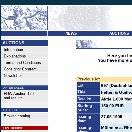
NEWS
AUCTIONS
|
AUCTIONS
Information
Here you find
Explanations
You have more op
Terms and Conditions
Consignor Contract
Newsletter
Previous lot
Lot:
697 (Deutschlan
AFTER SALES
Title:
Felten & Guil
FHW Auction 129
and results
Details:
Aktie 1.000 Mar
Starting
150,00 EUR
price:
CATALOG
Browse catalog
Issuing-
27.05.1905
date:
Issuing-
Mülheim a. Rhe
LIVE BIDDING
place: