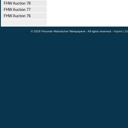
FHW Auction 78
FHW Auction 77
FHW Auction 76
© 2026 Freunde Historischer Wertpapiere - All rights reserved -
Imprint
|
Da