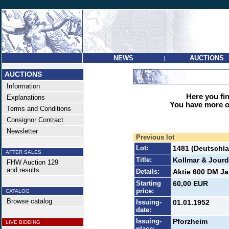
NEWS
AUCTIONS
|
AUCTIONS
Information
Here you find
Explanations
You have more op
Terms and Conditions
Consignor Contract
Newsletter
Previous lot
Lot:
1481 (Deutschla
AFTER SALES
Title:
Kollmar & Jour
FHW Auction 129
and results
Details:
Aktie 600 DM Ja
Starting
60,00 EUR
price:
CATALOG
Browse catalog
Issuing-
01.01.1952
date:
Issuing-
Pforzheim
LIVE BIDDING
place: