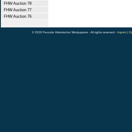
FHW Auction 78
FHW Auction 77
FHW Auction 76
© 2026 Freunde Historischer Wertpapiere - All rights reserved -
Imprint
|
Da