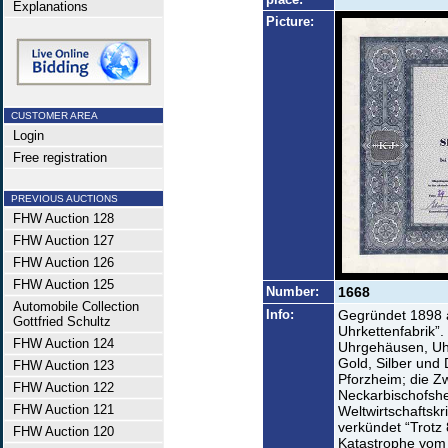
Explanations
Picture:
CUSTOMER AREA
Login
Free registration
PREVIOUS AUCTIONS
FHW Auction 128
FHW Auction 127
FHW Auction 126
FHW Auction 125
Number:
1668
Automobile Collection
Info:
Gegründet 1898 a
Gottfried Schultz
Uhrkettenfabrik”.
FHW Auction 124
Uhrgehäusen, U
Gold, Silber und 
FHW Auction 123
Pforzheim; die Z
FHW Auction 122
Neckarbischofshe
FHW Auction 121
Weltwirtschaftsk
verkündet “Trotz
FHW Auction 120
Katastrophe vom