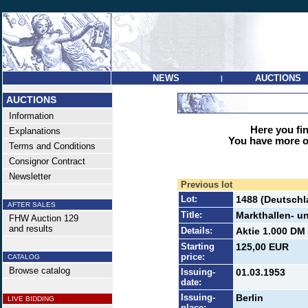
NEWS
AUCTIONS
|
AUCTIONS
Information
Here you find
Explanations
You have more op
Terms and Conditions
Consignor Contract
Newsletter
Previous lot
Lot:
1488 (Deutschl
AFTER SALES
Title:
Markthallen- 
FHW Auction 129
and results
Details:
Aktie 1.000 DM 
Starting
125,00 EUR
price:
CATALOG
Browse catalog
Issuing-
01.03.1953
date:
Issuing-
Berlin
LIVE BIDDING
place: