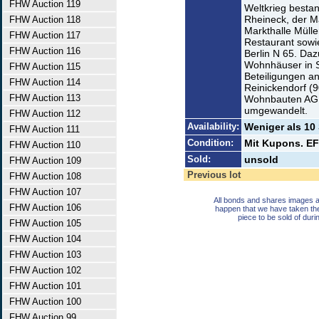
FHW Auction 119
Weltkrieg besta
Rheineck, der M
FHW Auction 118
Markthalle Müll
FHW Auction 117
Restaurant sowi
FHW Auction 116
Berlin N 65. Da
Wohnhäuser in 
FHW Auction 115
Beteiligungen 
FHW Auction 114
Reinickendorf (
FHW Auction 113
Wohnbauten AG 
umgewandelt.
FHW Auction 112
Availability:
Weniger als 10
FHW Auction 111
Condition:
Mit Kupons. EF
FHW Auction 110
Sold:
unsold
FHW Auction 109
Previous lot
FHW Auction 108
FHW Auction 107
All bonds and shares images a
FHW Auction 106
happen that we have taken th
piece to be sold of duri
FHW Auction 105
FHW Auction 104
FHW Auction 103
FHW Auction 102
FHW Auction 101
FHW Auction 100
FHW Auction 99