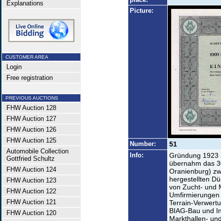
Explanations
Picture:
CUSTOMER AREA
Login
Free registration
PREVIOUS AUCTIONS
FHW Auction 128
FHW Auction 127
FHW Auction 126
FHW Auction 125
Number:
51
Automobile Collection
Info:
Gründung 1923 a
Gottfried Schultz
übernahm das 30
FHW Auction 124
Oranienburg) zw
hergestellten Dü
FHW Auction 123
von Zucht- und 
FHW Auction 122
Umfirmierungen 
FHW Auction 121
Terrain-Verwert
BIAG-Bau und Ind
FHW Auction 120
Markthallen- u