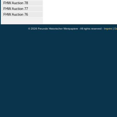
FHW Auction 78
FHW Auction 77
FHW Auction 76
© 2026 Freunde Historischer Wertpapiere - All rights reserved -
Imprint
|
Da