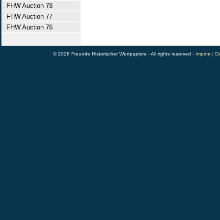
FHW Auction 78
FHW Auction 77
FHW Auction 76
© 2026 Freunde Historischer Wertpapiere - All rights reserved -
Imprint
|
Da