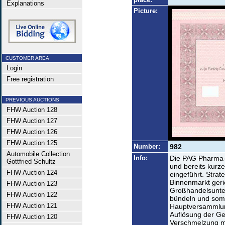
Explanations
Picture:
CUSTOMER AREA
Login
Free registration
PREVIOUS AUCTIONS
FHW Auction 128
FHW Auction 127
FHW Auction 126
FHW Auction 125
Number:
982
Automobile Collection
Info:
Die PAG Pharma-
Gottfried Schultz
und bereits kurze
FHW Auction 124
eingeführt. Stra
Binnenmarkt geric
FHW Auction 123
Großhandelsunte
FHW Auction 122
bündeln und somi
FHW Auction 121
Hauptversammlun
Auflösung der Ges
FHW Auction 120
Verschmelzung m