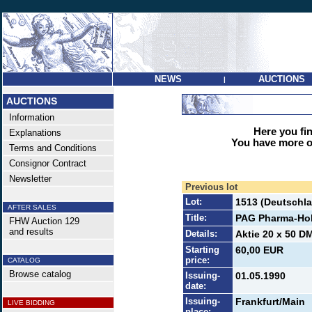
NEWS
AUCTIONS
|
AUCTIONS
Information
Here you find
Explanations
You have more op
Terms and Conditions
Consignor Contract
Newsletter
Previous lot
Lot:
1513 (Deutschla
AFTER SALES
Title:
PAG Pharma-Ho
FHW Auction 129
and results
Details:
Aktie 20 x 50 D
Starting
60,00 EUR
price:
CATALOG
Browse catalog
Issuing-
01.05.1990
date:
Issuing-
Frankfurt/Main
LIVE BIDDING
place: