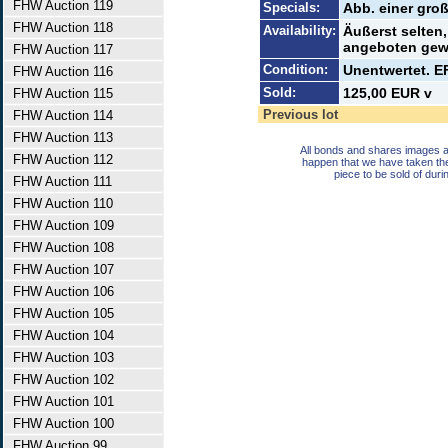
FHW Auction 119
Specials:
Abb. einer gro
FHW Auction 118
Availability:
Äußerst selten,
angeboten gew
FHW Auction 117
Condition:
Unentwertet. EF
FHW Auction 116
Sold:
125,00 EUR v
FHW Auction 115
Previous lot
FHW Auction 114
FHW Auction 113
All bonds and shares images a
FHW Auction 112
happen that we have taken th
piece to be sold of duri
FHW Auction 111
FHW Auction 110
FHW Auction 109
FHW Auction 108
FHW Auction 107
FHW Auction 106
FHW Auction 105
FHW Auction 104
FHW Auction 103
FHW Auction 102
FHW Auction 101
FHW Auction 100
FHW Auction 99