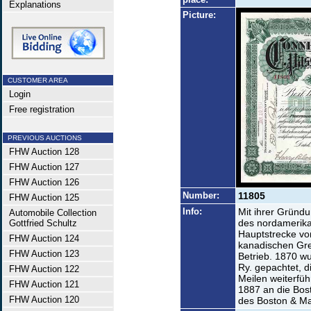
Explanations
Picture:
CUSTOMER AREA
Login
Free registration
PREVIOUS AUCTIONS
FHW Auction 128
FHW Auction 127
FHW Auction 126
Number:
11805
FHW Auction 125
Info:
Mit ihrer Gründ
Automobile Collection
des nordamerika
Gottfried Schultz
Hauptstrecke von
FHW Auction 124
kanadischen Gren
FHW Auction 123
Betrieb. 1870 w
Ry. gepachtet, d
FHW Auction 122
Meilen weiterfüh
FHW Auction 121
1887 an die Bost
FHW Auction 120
des Boston & M