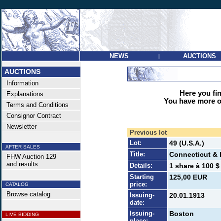
NEWS
AUCTIONS
|
AUCTIONS
Information
Here you find
Explanations
You have more op
Terms and Conditions
Consignor Contract
Newsletter
Previous lot
Lot:
49 (U.S.A.)
AFTER SALES
Title:
Connecticut & 
FHW Auction 129
and results
Details:
1 share à 100 $
Starting
125,00 EUR
price:
CATALOG
Browse catalog
Issuing-
20.01.1913
date:
Issuing-
Boston
LIVE BIDDING
place: