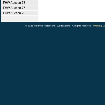
FHW Auction 78
FHW Auction 77
FHW Auction 76
© 2026 Freunde Historischer Wertpapiere - All rights reserved -
Imprint
|
Da