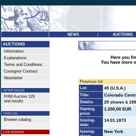
NEWS
AUCTIONS
|
AUCTIONS
Information
Here you find
Explanations
You have more op
Terms and Conditions
Consignor Contract
Newsletter
Previous lot
Lot:
45 (U.S.A.)
AFTER SALES
Title:
Colorado Centr
FHW Auction 129
and results
Details:
25 shares à 100
Starting
1.200,00 EUR
price:
CATALOG
Browse catalog
Issuing-
14.01.1873
date:
Issuing-
New York
LIVE BIDDING
place: