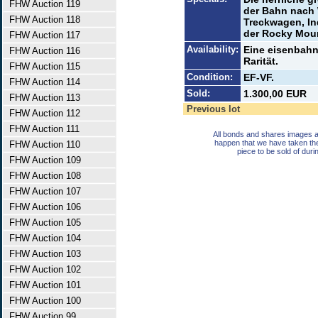
FHW Auction 119
der Bahn nach 
FHW Auction 118
Treckwagen, Ind
der Rocky Moun
FHW Auction 117
Availability:
Eine eisenbah
FHW Auction 116
Rarität.
FHW Auction 115
Condition:
EF-VF.
FHW Auction 114
Sold:
1.300,00 EUR
FHW Auction 113
Previous lot
FHW Auction 112
FHW Auction 111
All bonds and shares images a
happen that we have taken th
FHW Auction 110
piece to be sold of duri
FHW Auction 109
FHW Auction 108
FHW Auction 107
FHW Auction 106
FHW Auction 105
FHW Auction 104
FHW Auction 103
FHW Auction 102
FHW Auction 101
FHW Auction 100
FHW Auction 99