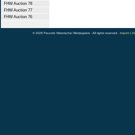
FHW Auction 78
FHW Auction 77
FHW Auction 76
© 2026 Freunde Historischer Wertpapiere - All rights reserved -
Imprint
|
Da