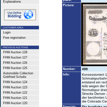
Explanations
Picture:
CUSTOMER AREA
Login
Free registration
PREVIOUS AUCTIONS
FHW Auction 128
FHW Auction 127
FHW Auction 126
FHW Auction 125
Number:
499
Automobile Collection
Info:
Konzessioniert 
Gottfried Schultz
Schmalspurbahn 
FHW Auction 124
entstand ein re
teils wegen der
FHW Auction 123
Normalspur dreis
FHW Auction 122
Strecke Denver Ju
der berühmten Un
FHW Auction 121
die Colorado Cen
FHW Auction 120
Specials:
Die herrliche g