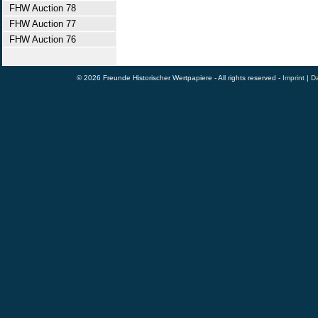
FHW Auction 78
FHW Auction 77
FHW Auction 76
© 2026 Freunde Historischer Wertpapiere - All rights reserved -
Imprint
|
Da