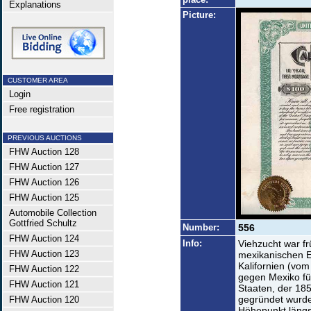
Explanations
Picture:
CUSTOMER AREA
Login
Free registration
PREVIOUS AUCTIONS
FHW Auction 128
FHW Auction 127
FHW Auction 126
FHW Auction 125
Automobile Collection
Gottfried Schultz
Number:
556
FHW Auction 124
Info:
Viehzucht war f
FHW Auction 123
mexikanischen E
Kalifornien (vom
FHW Auction 122
gegen Mexiko fü
FHW Auction 121
Staaten, der 185
gegründet wurde
FHW Auction 120
Höhepunkt längs