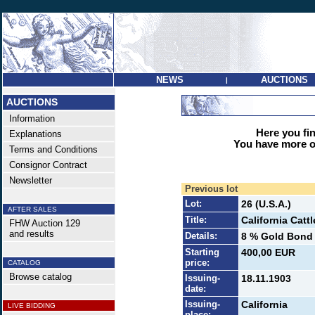
NEWS
AUCTIONS
|
AUCTIONS
Information
Here you find
Explanations
You have more op
Terms and Conditions
Consignor Contract
Newsletter
Previous lot
Lot:
26 (U.S.A.)
AFTER SALES
Title:
California Catt
FHW Auction 129
and results
Details:
8 % Gold Bond 
Starting
400,00 EUR
price:
CATALOG
Browse catalog
Issuing-
18.11.1903
date:
Issuing-
California
LIVE BIDDING
place: