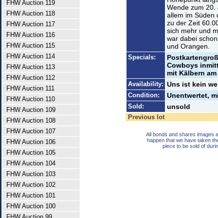
FHW Auction 119
Wende zum 20. J
FHW Auction 118
allem im Süden 
zu der Zeit 60.
FHW Auction 117
sich mehr und m
FHW Auction 116
war dabei schon
FHW Auction 115
und Orangen.
FHW Auction 114
Specials:
Postkartengro
Cowboys inmitt
FHW Auction 113
mit Kälbern am 
FHW Auction 112
Availability:
Uns ist kein we
FHW Auction 111
Condition:
Unentwertet, m
FHW Auction 110
Sold:
unsold
FHW Auction 109
Previous lot
FHW Auction 108
FHW Auction 107
All bonds and shares images a
happen that we have taken th
FHW Auction 106
piece to be sold of duri
FHW Auction 105
FHW Auction 104
FHW Auction 103
FHW Auction 102
FHW Auction 101
FHW Auction 100
FHW Auction 99