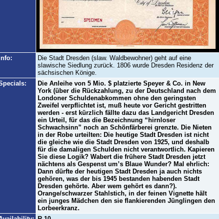
Info:
Die Stadt Dresden (slaw. Waldbewohner) geht auf eine
slawische Siedlung zurück. 1806 wurde Dresden Residenz der
sächsischen Könige.
Specials:
Die Anleihe von 5 Mio. $ platzierte Speyer & Co. in New
York (über die Rückzahlung, zu der Deutschland nach dem
Londoner Schuldenabkommen ohne den geringsten
Zweifel verpflichtet ist, muß heute vor Gericht gestritten
werden - erst kürzlich fällte dazu das Landgericht Dresden
ein Urteil, für das die Bezeichnung “hirnloser
Schwachsinn” noch an Schönfärberei grenzte. Die Nieten
in der Robe urteilten: Die heutige Stadt Dresden ist nicht
die gleiche wie die Stadt Dresden von 1925, und deshalb
für die damaligen Schulden nicht verantwortlich. Kapieren
Sie diese Logik? Wabert die frühere Stadt Dresden jetzt
nächtens als Gespenst um’s Blaue Wunder? Mal ehrlich:
Dann dürfte der heutigen Stadt Dresden ja auch nichts
gehören, was der bis 1945 bestanden habenden Stadt
Dresden gehörte. Aber wem gehört es dann?).
Orange/schwarzer Stahlstich, in der feinen Vignette hält
ein junges Mädchen den sie flankierenden Jünglingen den
Lorbeerkranz.
Availability:
R 10