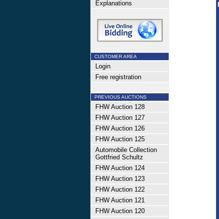
Explanations
CUSTOMER AREA
Login
Free registration
PREVIOUS AUCTIONS
FHW Auction 128
FHW Auction 127
FHW Auction 126
FHW Auction 125
Automobile Collection
Gottfried Schultz
FHW Auction 124
FHW Auction 123
FHW Auction 122
FHW Auction 121
FHW Auction 120