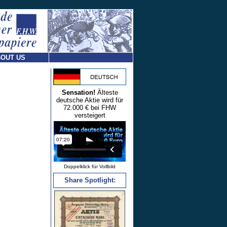
OUT US
Sensation!
Älteste
deutsche Aktie wird für
72.000 € bei FHW
versteigert
Doppelklick für Vollbild
Share Spotlight: