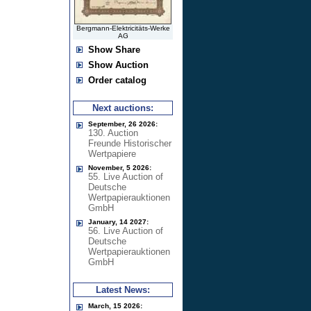
Bergmann-Elektricitäts-Werke
AG
Show Share
Show Auction
Order catalog
Next auctions:
September, 26 2026:
130. Auction
Freunde Historischer
Wertpapiere
November, 5 2026:
55. Live Auction of
Deutsche
Wertpapierauktionen
GmbH
January, 14 2027:
56. Live Auction of
Deutsche
Wertpapierauktionen
GmbH
Latest News:
March, 15 2026: