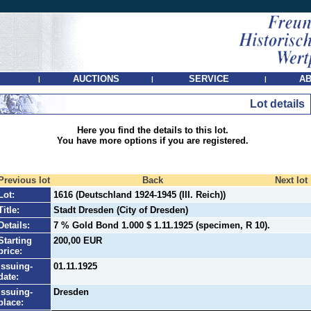
AUCTIONS
SERVICE
AB
|
|
|
Lot details
Here you find the details to this lot.
You have more options if you are registered.
Previous lot
Back
Next lot
Lot:
1616 (Deutschland 1924-1945 (III. Reich))
Title:
Stadt Dresden (City of Dresden)
Details:
7 % Gold Bond 1.000 $ 1.11.1925 (specimen, R 10).
Starting
200,00 EUR
price:
Issuing-
01.11.1925
date:
Issuing-
Dresden
place: