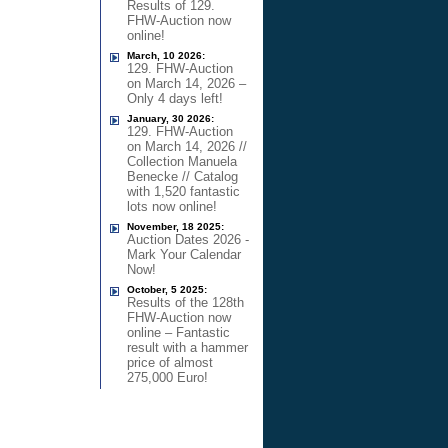
Results of 129.
FHW-Auction now
online!
March, 10 2026:
129. FHW-Auction
on March 14, 2026 –
Only 4 days left!
January, 30 2026:
129. FHW-Auction
on March 14, 2026 //
Collection Manuela
Benecke // Catalog
with 1,520 fantastic
lots now online!
November, 18 2025:
Auction Dates 2026 -
Mark Your Calendar
Now!
October, 5 2025:
Results of the 128th
FHW-Auction now
online – Fantastic
result with a hammer
price of almost
275,000 Euro!