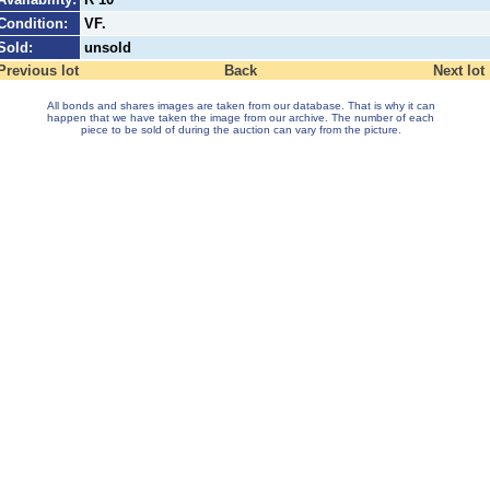
Condition:
VF.
Sold:
unsold
Previous lot
Back
Next lot
All bonds and shares images are taken from our database. That is why it can
happen that we have taken the image from our archive. The number of each
piece to be sold of during the auction can vary from the picture.