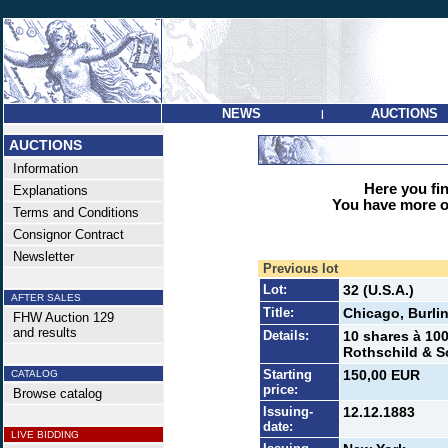
NEWS
AUCTIONS
|
AUCTIONS
Information
Here you find
Explanations
You have more op
Terms and Conditions
Consignor Contract
Newsletter
Previous lot
Lot:
32 (U.S.A.)
AFTER SALES
Title:
Chicago, Burli
FHW Auction 129
and results
Details:
10 shares à 100
Rothschild & S
Starting
150,00 EUR
CATALOG
price:
Browse catalog
Issuing-
12.12.1883
date:
LIVE BIDDING