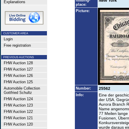
Issuing-
New York
Explanations
place:
Picture:
CUSTOMER AREA
Login
Free registration
PREVIOUS AUCTIONS
FHW Auction 128
FHW Auction 127
FHW Auction 126
FHW Auction 125
Automobile Collection
Number:
25562
Gottfried Schultz
Info:
Eine der geschi
FHW Auction 124
der USA. Gegründ
Aurora Branch R
FHW Auction 123
Name angenomme
FHW Auction 122
77 Meilen lange 
FHW Auction 121
Fusionen, Übern
Konkursverstei
FHW Auction 120
wurde daraus ein