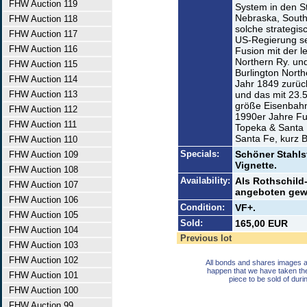
FHW Auction 119
System in den St
Nebraska, Sout
FHW Auction 118
solche strategis
FHW Auction 117
US-Regierung se
FHW Auction 116
Fusion mit der l
Northern Ry. und
FHW Auction 115
Burlington North
FHW Auction 114
Jahr 1849 zurüc
FHW Auction 113
und das mit 23.
größe Eisenbahn
FHW Auction 112
1990er Jahre Fu
FHW Auction 111
Topeka & Santa 
Santa Fe, kurz 
FHW Auction 110
Specials:
Schöner Stahls
FHW Auction 109
Vignette.
FHW Auction 108
Availability:
Als Rothschild-
FHW Auction 107
angeboten gew
FHW Auction 106
Condition:
VF+.
FHW Auction 105
Sold:
165,00 EUR
FHW Auction 104
Previous lot
FHW Auction 103
FHW Auction 102
All bonds and shares images a
happen that we have taken th
FHW Auction 101
piece to be sold of duri
FHW Auction 100
FHW Auction 99