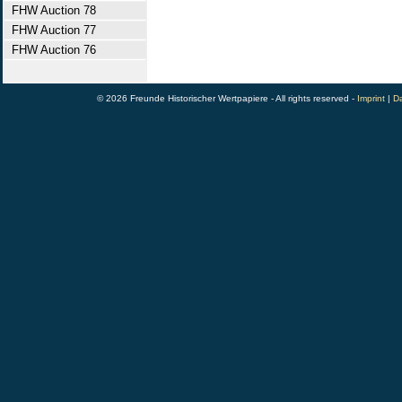
FHW Auction 78
FHW Auction 77
FHW Auction 76
© 2026 Freunde Historischer Wertpapiere - All rights reserved -
Imprint
|
Da