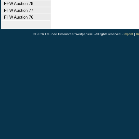
FHW Auction 78
FHW Auction 77
FHW Auction 76
© 2026 Freunde Historischer Wertpapiere - All rights reserved -
Imprint
|
Da