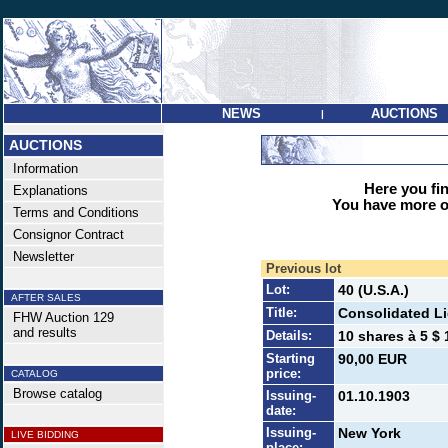
NEWS
AUCTIONS
|
AUCTIONS
Information
Here you find
Explanations
You have more op
Terms and Conditions
Consignor Contract
Newsletter
Previous lot
Lot:
40 (U.S.A.)
AFTER SALES
Title:
Consolidated Li
FHW Auction 129
and results
Details:
10 shares à 5 $ 
Starting
90,00 EUR
price:
CATALOG
Browse catalog
Issuing-
01.10.1903
date:
Issuing-
New York
LIVE BIDDING
place: