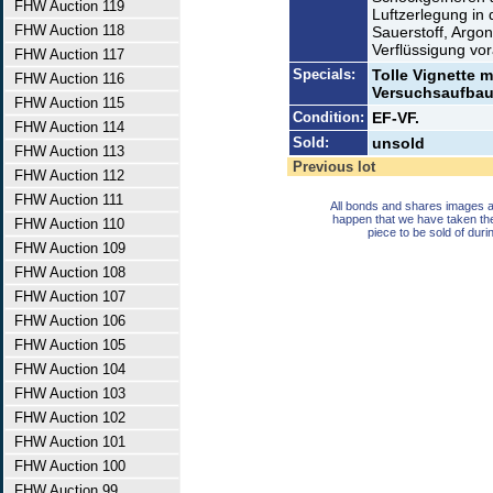
FHW Auction 119
Luftzerlegung in 
FHW Auction 118
Sauerstoff, Argo
Verflüssigung vo
FHW Auction 117
Specials:
Tolle Vignette 
FHW Auction 116
Versuchsaufbau
FHW Auction 115
Condition:
EF-VF.
FHW Auction 114
Sold:
unsold
FHW Auction 113
Previous lot
FHW Auction 112
FHW Auction 111
All bonds and shares images a
happen that we have taken th
FHW Auction 110
piece to be sold of duri
FHW Auction 109
FHW Auction 108
FHW Auction 107
FHW Auction 106
FHW Auction 105
FHW Auction 104
FHW Auction 103
FHW Auction 102
FHW Auction 101
FHW Auction 100
FHW Auction 99