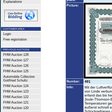
Explanations
Picture:
CUSTOMER AREA
Login
Free registration
PREVIOUS AUCTIONS
FHW Auction 128
FHW Auction 127
FHW Auction 126
FHW Auction 125
Automobile Collection
Gottfried Schultz
Number:
491
FHW Auction 124
Info:
Mit der Luftverfl
von Linde verbun
FHW Auction 123
erfand das bis h
FHW Auction 122
Joule-Thomson-Ef
FHW Auction 121
Temperaturen geb
äußerst schnell 
FHW Auction 120
Schockgefrieren 