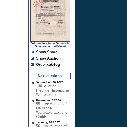
Württembergische Baumwoll-
Spinnerei und -Weberei
Show Share
Show Auction
Order catalog
Next auctions:
September, 26 2026:
130. Auction
Freunde Historischer
Wertpapiere
November, 5 2026:
55. Live Auction of
Deutsche
Wertpapierauktionen
GmbH
January, 14 2027:
56. Live Auction of