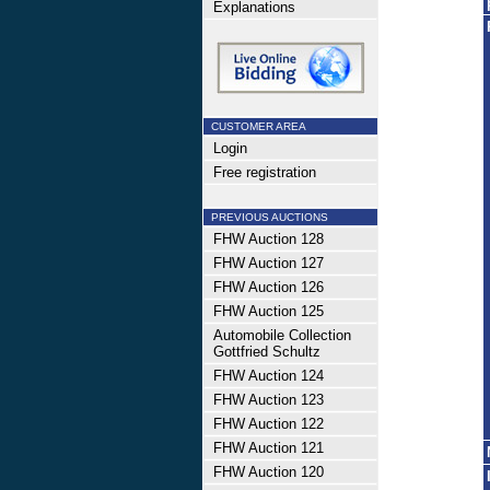
Explanations
CUSTOMER AREA
Login
Free registration
PREVIOUS AUCTIONS
FHW Auction 128
FHW Auction 127
FHW Auction 126
FHW Auction 125
Automobile Collection
Gottfried Schultz
FHW Auction 124
FHW Auction 123
FHW Auction 122
FHW Auction 121
FHW Auction 120