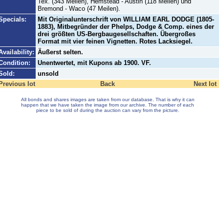
Tex. (343 Meilen), Hemstead - Austin (118 Meilen) und
Bremond - Waco (47 Meilen).
Specials:
Mit Originalunterschrift von WILLIAM EARL DODGE (1805-
1883), Mitbegründer der Phelps, Dodge & Comp. eines der
drei größten US-Bergbaugesellschaften. Übergroßes
Format mit vier feinen Vignetten. Rotes Lacksiegel.
Availability:
Äußerst selten.
Condition:
Unentwertet, mit Kupons ab 1900. VF.
Sold:
unsold
Previous lot
Back
Next lot
All bonds and shares images are taken from our database. That is why it can
happen that we have taken the image from our archive. The number of each
piece to be sold of during the auction can vary from the picture.