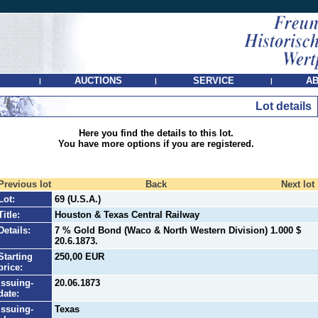
AUCTIONS
SERVICE
AB
|
|
|
Lot details
Here you find the details to this lot.
You have more options if you are registered.
Previous lot
Back
Next lot
Lot:
69 (U.S.A.)
Title:
Houston & Texas Central Railway
Details:
7 % Gold Bond (Waco & North Western Division) 1.000 $
20.6.1873.
Starting
250,00 EUR
price:
Issuing-
20.06.1873
date:
Issuing-
Texas