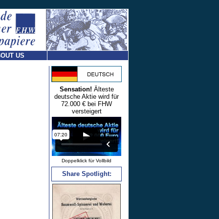
OUT US
Sensation!
Älteste
deutsche Aktie wird für
72.000 € bei FHW
versteigert
Doppelklick für Vollbild
Share Spotlight: