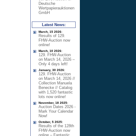
Deutsche
Wertpapierauktionen
GmbH
Latest News:
March, 15 2026:
Results of 129.
FHW-Auction now
online!
March, 10 2026:
129. FHW-Auction
on March 14, 2026 –
Only 4 days left!
January, 30 2026:
129. FHW-Auction
on March 14, 2026 //
Collection Manuela
Benecke // Catalog
with 1,520 fantastic
lots now online!
November, 18 2025:
Auction Dates 2026 -
Mark Your Calendar
Now!
October, 5 2025:
Results of the 128th
FHW-Auction now
online – Fantastic