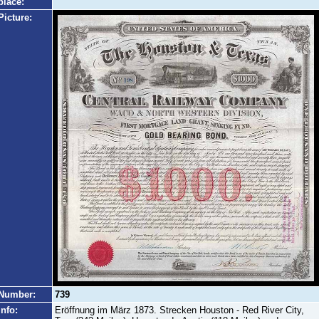
place:
Picture:
Number:
739
Info:
Eröffnung im März 1873. Strecken Houston - Red River City,