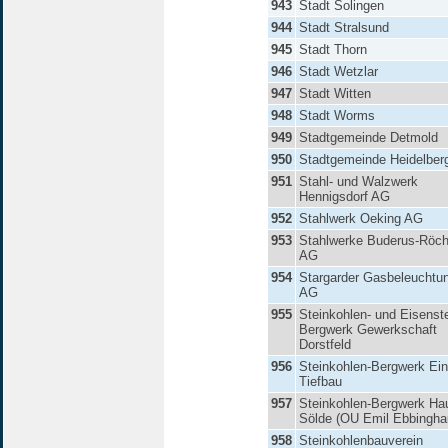
943
Stadt Solingen
944
Stadt Stralsund
945
Stadt Thorn
946
Stadt Wetzlar
947
Stadt Witten
948
Stadt Worms
949
Stadtgemeinde Detmold
950
Stadtgemeinde Heidelber
951
Stahl- und Walzwerk
Hennigsdorf AG
952
Stahlwerk Oeking AG
953
Stahlwerke Buderus-Röch
AG
954
Stargarder Gasbeleuchtu
AG
955
Steinkohlen- und Eisenste
Bergwerk Gewerkschaft
Dorstfeld
956
Steinkohlen-Bergwerk Ein
Tiefbau
957
Steinkohlen-Bergwerk Ha
Sölde (OU Emil Ebbingha
958
Steinkohlenbauverein