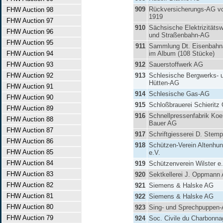
909
Rückversicherungs-AG v
FHW Auction 98
1919
FHW Auction 97
910
Sächsische Elektrizitätsw
FHW Auction 96
und Straßenbahn-AG
FHW Auction 95
911
Sammlung Dt. Eisenbahn
FHW Auction 94
im Album (108 Stücke)
FHW Auction 93
912
Sauerstoffwerk AG
FHW Auction 92
913
Schlesische Bergwerks- 
Hütten-AG
FHW Auction 91
914
Schlesische Gas-AG
FHW Auction 90
915
Schloßbrauerei Schierit
FHW Auction 89
916
Schnellpressenfabrik Koe
FHW Auction 88
Bauer AG
FHW Auction 87
917
Schriftgiesserei D. Stem
FHW Auction 86
918
Schützen-Verein Altenhu
FHW Auction 85
e.V.
FHW Auction 84
919
Schützenverein Wilster e
FHW Auction 83
920
Sektkellerei J. Oppmann
FHW Auction 82
921
Siemens & Halske AG
FHW Auction 81
922
Siemens & Halske AG
FHW Auction 80
923
Sing- und Sprechpuppen
FHW Auction 79
924
Soc. Civile du Charbonna