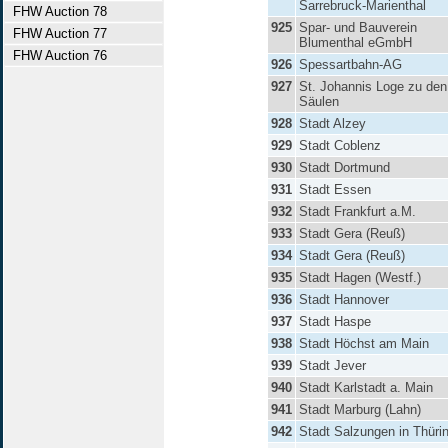
Sarrebruck-Marienthal
FHW Auction 78
925
Spar- und Bauverein
FHW Auction 77
Blumenthal eGmbH
FHW Auction 76
926
Spessartbahn-AG
927
St. Johannis Loge zu den
Säulen
928
Stadt Alzey
929
Stadt Coblenz
930
Stadt Dortmund
931
Stadt Essen
932
Stadt Frankfurt a.M.
933
Stadt Gera (Reuß)
934
Stadt Gera (Reuß)
935
Stadt Hagen (Westf.)
936
Stadt Hannover
937
Stadt Haspe
938
Stadt Höchst am Main
939
Stadt Jever
940
Stadt Karlstadt a. Main
941
Stadt Marburg (Lahn)
942
Stadt Salzungen in Thüri