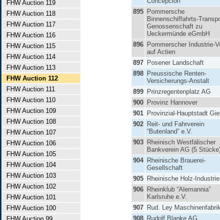
Concepcion
FHW Auction 119
895
Pommersche
FHW Auction 118
Binnenschiffahrts-Transpo
FHW Auction 117
Genossenschaft zu
Ueckermünde eGmbH
FHW Auction 116
896
Pommerscher Industrie-V
FHW Auction 115
auf Actien
FHW Auction 114
897
Posener Landschaft
FHW Auction 113
898
Preussische Renten-
FHW Auction 112
Versicherungs-Anstalt
FHW Auction 111
899
Prinzregentenplatz AG
FHW Auction 110
900
Provinz Hannover
FHW Auction 109
901
Provinzial-Hauptstadt Gi
FHW Auction 108
902
Reit- und Fahrverein
“Butenland” e.V.
FHW Auction 107
903
Rheinisch Westfälischer
FHW Auction 106
Bankverein AG (5 Stücke
FHW Auction 105
904
Rheinische Brauerei-
FHW Auction 104
Gesellschaft
FHW Auction 103
905
Rheinische Holz-Industri
FHW Auction 102
906
Rheinklub “Alemannia”
Karlsruhe e.V.
FHW Auction 101
907
Rud. Ley Maschinenfabri
FHW Auction 100
908
Rudolf Blanke AG
FHW Auction 99