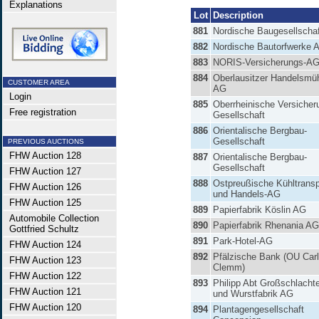
Explanations
Lot
Description
881
Nordische Baugesellscha
882
Nordische Bautorfwerke 
883
NORIS-Versicherungs-A
884
Oberlausitzer Handelsmü
CUSTOMER AREA
AG
Login
885
Oberrheinische Versicher
Free registration
Gesellschaft
886
Orientalische Bergbau-
Gesellschaft
PREVIOUS AUCTIONS
FHW Auction 128
887
Orientalische Bergbau-
Gesellschaft
FHW Auction 127
888
Ostpreußische Kühltransp
FHW Auction 126
und Handels-AG
FHW Auction 125
889
Papierfabrik Köslin AG
Automobile Collection
890
Papierfabrik Rhenania AG
Gottfried Schultz
891
Park-Hotel-AG
FHW Auction 124
892
Pfälzische Bank (OU Carl
FHW Auction 123
Clemm)
FHW Auction 122
893
Philipp Abt Großschlachte
FHW Auction 121
und Wurstfabrik AG
FHW Auction 120
894
Plantagengesellschaft