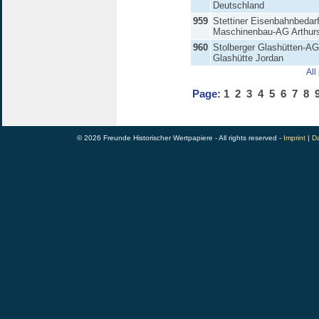
Deutschland
959
Stettiner Eisenbahnbedar
Maschinenbau-AG Arthur
960
Stolberger Glashütten-AG
Glashütte Jordan
All
Page:
1
2
3
4
5
6
7
8
© 2026 Freunde Historischer Wertpapiere - All rights reserved -
Imprint
|
Da