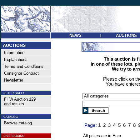
NEWS
AUCTIONS
|
AUCTIONS
Information
This auction is f
Explanations
in one of these lots, p
Terms and Conditions
We try to ar
Consignor Contract
Please click on t
Newsletter
You have entered
AFTER SALES
FHW Auction 129
and results
CATALOG
Browse catalog
Page:
1
2
3
4
5
6
7
8
All prices are in Euro
LIVE BIDDING