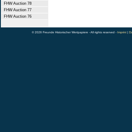
FHW Auction 78
FHW Auction 77
FHW Auction 76
© 2026 Freunde Historischer Wertpapiere - All rights reserved -
Imprint
|
Da