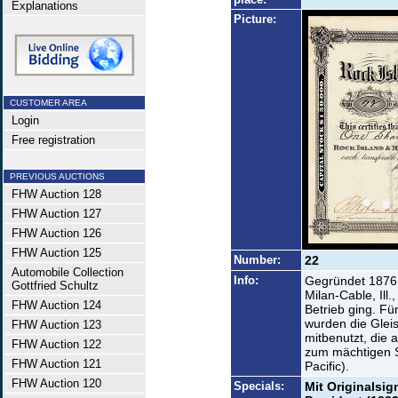
Explanations
Picture:
CUSTOMER AREA
Login
Free registration
PREVIOUS AUCTIONS
FHW Auction 128
FHW Auction 127
FHW Auction 126
FHW Auction 125
Number:
22
Automobile Collection
Info:
Gegründet 1876
Gottfried Schultz
Milan-Cable, Ill
FHW Auction 124
Betrieb ging. Fü
wurden die Glei
FHW Auction 123
mitbenutzt, die 
FHW Auction 122
zum mächtigen S
FHW Auction 121
Pacific).
FHW Auction 120
Specials:
Mit Originalsi