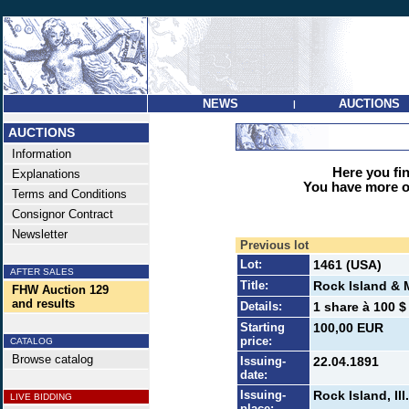
NEWS
AUCTIONS
|
AUCTIONS
Information
Here you find
Explanations
You have more op
Terms and Conditions
Consignor Contract
Newsletter
Previous lot
Lot:
1461 (USA)
AFTER SALES
Title:
Rock Island & 
FHW Auction 129
and results
Details:
1 share à 100 $ 
Starting
100,00 EUR
price:
CATALOG
Browse catalog
Issuing-
22.04.1891
date:
Issuing-
Rock Island, Ill.
LIVE BIDDING
place: