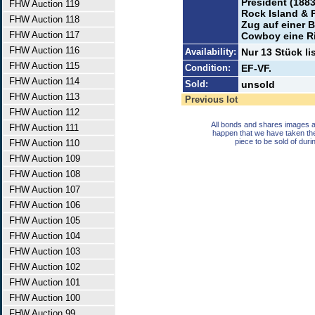
President (188
FHW Auction 119
Rock Island & P
FHW Auction 118
Zug auf einer B
FHW Auction 117
Cowboy eine Ri
FHW Auction 116
Availability:
Nur 13 Stück li
FHW Auction 115
Condition:
EF-VF.
FHW Auction 114
Sold:
unsold
FHW Auction 113
Previous lot
FHW Auction 112
All bonds and shares images a
FHW Auction 111
happen that we have taken th
piece to be sold of duri
FHW Auction 110
FHW Auction 109
FHW Auction 108
FHW Auction 107
FHW Auction 106
FHW Auction 105
FHW Auction 104
FHW Auction 103
FHW Auction 102
FHW Auction 101
FHW Auction 100
FHW Auction 99