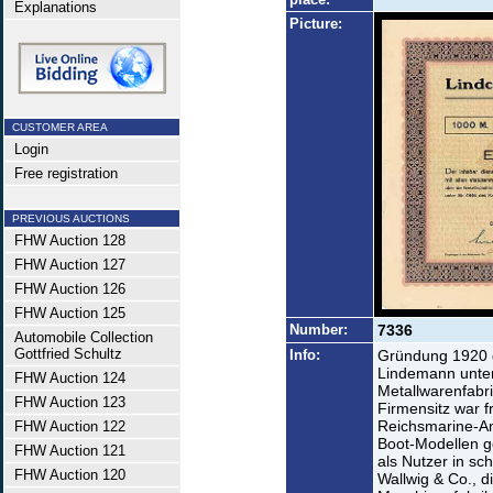
Explanations
Picture:
CUSTOMER AREA
Login
Free registration
PREVIOUS AUCTIONS
FHW Auction 128
FHW Auction 127
FHW Auction 126
FHW Auction 125
Number:
7336
Automobile Collection
Gottfried Schultz
Info:
Gründung 1920 d
Lindemann unte
FHW Auction 124
Metallwarenfabri
FHW Auction 123
Firmensitz war f
Reichsmarine-Am
FHW Auction 122
Boot-Modellen 
FHW Auction 121
als Nutzer in sc
FHW Auction 120
Wallwig & Co., d