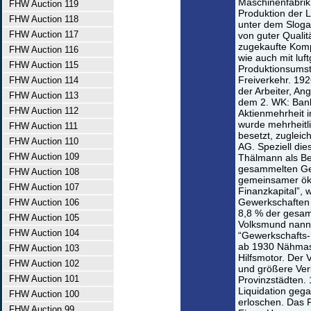
Maschinenfabrik
FHW Auction 119
Produktion der 
FHW Auction 118
unter dem Slogan
FHW Auction 117
von guter Qualit
zugekaufte Komp
FHW Auction 116
wie auch mit luf
FHW Auction 115
Produktionsumste
Freiverkehr. 19
FHW Auction 114
der Arbeiter, An
FHW Auction 113
dem 2. WK: Bank
FHW Auction 112
Aktienmehrheit 
wurde mehrheitl
FHW Auction 111
besetzt, zuglei
FHW Auction 110
AG. Speziell dies
FHW Auction 109
Thälmann als Bei
gesammelten Ge
FHW Auction 108
gemeinsamer ök
FHW Auction 107
Finanzkapital”,
Gewerkschaften 
FHW Auction 106
8,8 % der gesam
FHW Auction 105
Volksmund nannt
FHW Auction 104
“Gewerkschafts-
ab 1930 Nähmas
FHW Auction 103
Hilfsmotor. Der 
FHW Auction 102
und größere Ver
FHW Auction 101
Provinzstädten.
Liquidation gega
FHW Auction 100
erloschen. Das 
FHW Auction 99