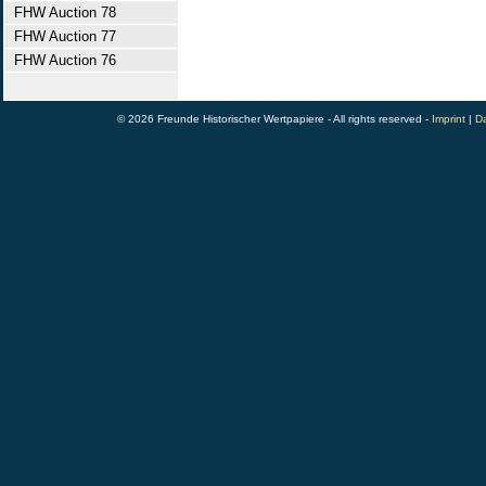
FHW Auction 78
FHW Auction 77
FHW Auction 76
© 2026 Freunde Historischer Wertpapiere - All rights reserved -
Imprint
|
Da