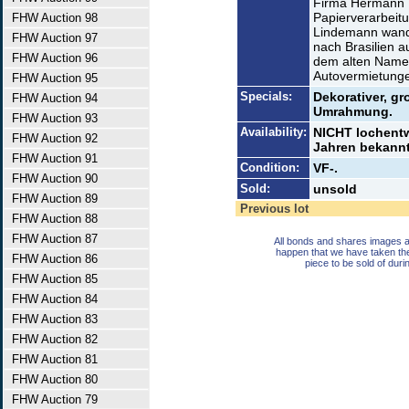
Firma Hermann 
Papierverarbeitu
FHW Auction 98
Lindemann wande
FHW Auction 97
nach Brasilien 
FHW Auction 96
dem alten Namen
Autovermietunge
FHW Auction 95
Specials:
Dekorativer, g
FHW Auction 94
Umrahmung.
FHW Auction 93
Availability:
NICHT lochentwe
FHW Auction 92
Jahren bekannt.
FHW Auction 91
Condition:
VF-.
FHW Auction 90
Sold:
unsold
FHW Auction 89
Previous lot
FHW Auction 88
FHW Auction 87
All bonds and shares images a
happen that we have taken th
FHW Auction 86
piece to be sold of duri
FHW Auction 85
FHW Auction 84
FHW Auction 83
FHW Auction 82
FHW Auction 81
FHW Auction 80
FHW Auction 79