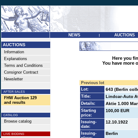
NEWS
AUCTIONS
|
AUCTIONS
Information
Here you find
Explanations
You have more op
Terms and Conditions
Consignor Contract
Newsletter
Previous lot
Lot:
643 (Berlin co
AFTER SALES
Title:
Lindcar-Auto 
FHW Auction 129
and results
Details:
Aktie 1.000 Mar
Starting
100,00 EUR
price:
CATALOG
Browse catalog
Issuing-
12.10.1922
date:
Issuing-
Berlin
LIVE BIDDING
place: